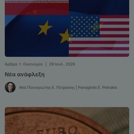
›
Άρθρα
Οικονομία
|
29 Ιουλ. 2026
Νέα ανάφλεξη
Από Παναγιώτης Ε. Πετράκης | Panagiotis E. Petrakis