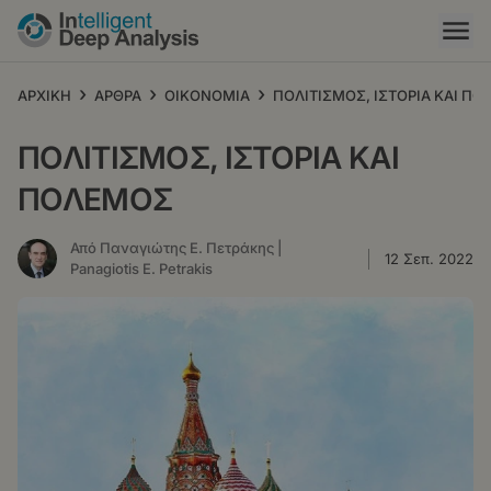
Παράκαμψη
προς
το
κυρίως
›
›
›
ΑΡΧΙΚΗ
ΑΡΘΡΑ
ΟΙΚΟΝΟΜΙΑ
ΠΟΛΙΤΙΣΜΟΣ, ΙΣΤΟΡΙΑ ΚΑΙ Π
περιεχόμενο
ΠΟΛΙΤΙΣΜΟΣ, ΙΣΤΟΡΙΑ ΚΑΙ
ΠΟΛΕΜΟΣ
Από Παναγιώτης Ε. Πετράκης |
12 Σεπ. 2022
Panagiotis E. Petrakis