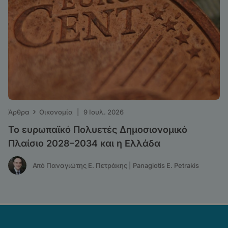
›
Άρθρα
Οικονομία
|
9 Ιουλ. 2026
Το ευρωπαϊκό Πολυετές Δημοσιονομικό
Πλαίσιο 2028–2034 και η Ελλάδα
Από Παναγιώτης Ε. Πετράκης | Panagiotis E. Petrakis