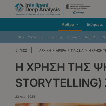
Παράκαμψη
προς
το
κυρίως
Άρθρα
Ειδήσεις
περιεχόμενο
Όλα
Οικονομία
Επιστήμες
Κοινωνία
Ναυτιλία
Μe
›
›
›
ΠΙΣΩ
ΑΡΧΙΚΗ
ΑΡΘΡΑ
ΠΑΙΔΕΙΑ
Η ΧΡΗΣΗ Τ
Η ΧΡΗΣΗ ΤΗΣ Ψ
STORYTELLING)
23 Απρ. 2024