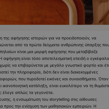
η της αφήγησης ιστοριών για να προειδοποιούν, να
αιώνεται από τα πρώτα δείγματα ανθρώπινης ύπαρξης πο
πηλαίων είναι μια μορφή αφήγησης που μεταβίβαζε
 Η αφήγηση είναι τόσο αποτελεσματική επειδή ο εγκέφαλ
ρίς να επιβαρύνεται με μεγάλο γνωστικό φορτίο και έτ
ρατεί την πληροφορία, διότι δεν είναι διακεκομμένες
φοριών, που πυροδοτεί εικόνες και συναισθήματα. Όταν
ι ικανοποιητική κατάληξη, είναι ευκολότερο να τη θυμάστ
ας έλεγε απλώς τα γεγονότα.
υσης, η ενσωμάτωση του storytelling στις αίθουσες
μα προς την ενίσχυση των μαθησιακών εμπειριών. Η