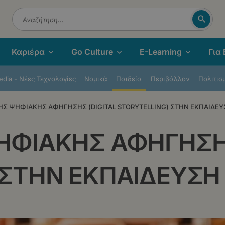
Αναζή
Αναζήτηση
Καριέρα
Go Culture
E-Learning
Για
dia - Νέες Τεχνολογίες
Νομικά
Παιδεία
Περιβάλλον
Πολιτισ
ΗΣ ΨΗΦΙΑΚΗΣ ΑΦΗΓΗΣΗΣ (DIGITAL STORYTELLING) ΣΤΗΝ ΕΚΠΑΙΔΕ
ΗΦΙΑΚΗΣ ΑΦΗΓΗΣΗΣ
 ΣΤΗΝ ΕΚΠΑΙΔΕΥΣΗ