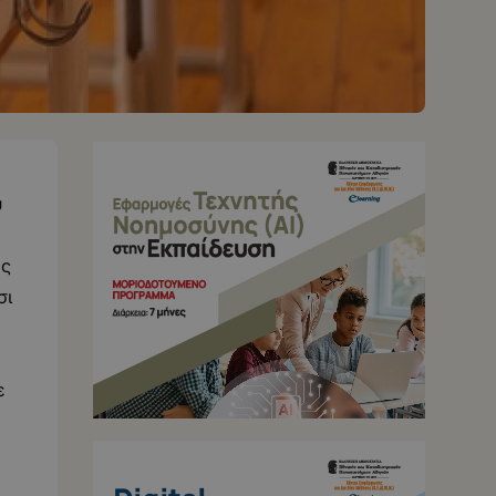
υ
ος
σι
ε