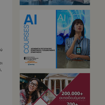
ού
ει
,