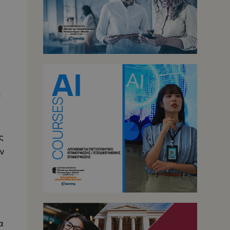
ε
ς
ν
α