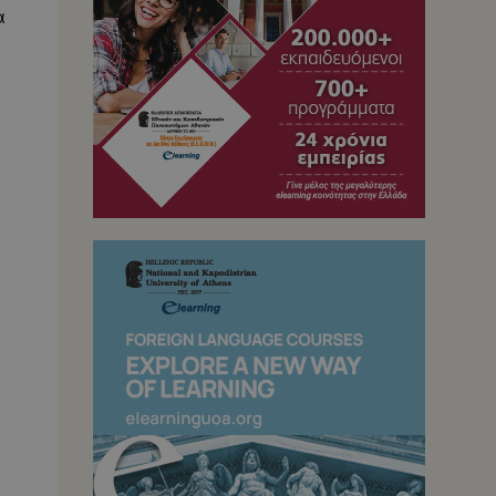
α
.
ς