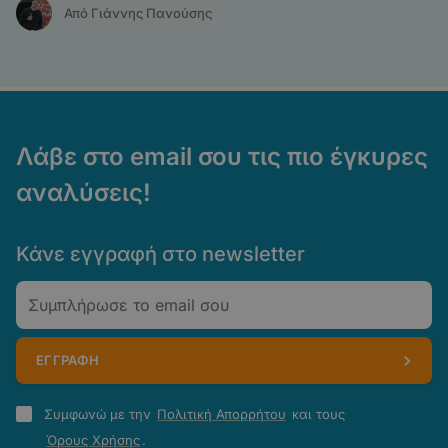
Από Γιάννης Πανούσης
Λάβε στο email σου τις πιο έγκυρες
αναλύσεις!
Κάνε εγγραφή στο newsletter
Email
ΕΓΓΡΑΦΗ
Πολιτική
Συμφωνώ με την
Πολιτική Απορρήτου
και τους
Απορρήτου
Όρους Χρήσης
.