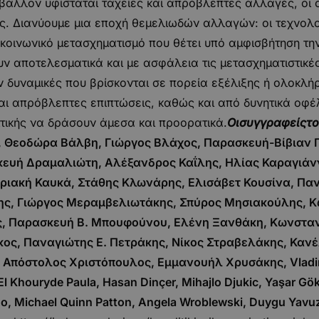
εριβάλλον υφίσταται ταχείες και απρόβλεπτες αλλαγές, οι
ές. Διανύουμε μια εποχή θεμελιωδών αλλαγών: οι τεχνολο
κοινωνικό μετασχηματισμό που θέτει υπό αμφισβήτηση τη
 αποτελεσματικά και με ασφάλεια τις μετασχηματιστικέ
υν δυναμικές που βρίσκονται σε πορεία εξέλιξης ή ολοκλ
ι απρόβλεπτες επιπτώσεις, καθώς και από δυνητικά οφέ
ιτικής να δράσουν άμεσα και προορατικά.
Οισυγγραφείςτο
, Θεοδώρα Βάλβη, Γιώργος Βλάχος, Παρασκευή-Βίβιαν 
κευή Δραμαλιώτη, Αλέξανδρος Καΐλης, Ηλίας Καραγιάν
ριακή Καυκά, Στάθης Κλωνάρης, Ελισάβετ Κουσίνα, Παν
ης, Γιώργος Μεραμβελιωτάκης, Σπύρος Μησιακούλης, 
 Παρασκευή Β. Μπουφούνου, Ελένη Ξανθάκη, Κωνσταν
ς, Παναγιώτης Ε. Πετράκης, Νίκος Στραβελάκης, Κανέ
 Απόστολος Χριστόπουλος, Εμμανουήλ Χρυσάκης, Vladim
l Khouryde Paula, Hasan Dinçer, Mihajlo Djukic, Yaşar Gök
o, Michael Quinn Patton, Angela Wroblewski, Duygu Yavuz