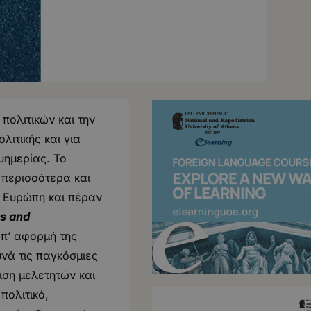
πολιτικών και την
λιτικής και για
υημερίας. Το
 περισσότερα και
ν Ευρώπη και πέραν
cs and
π’ αφορμή της
νά τις παγκόσμιες
ιση μελετητών και
πολιτικό,