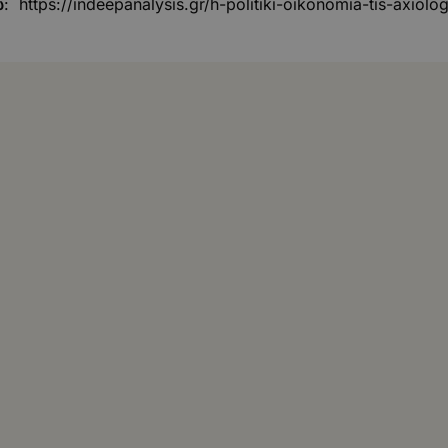
ώ
:
https://indeepanalysis.gr/h-politiki-oikonomia-tis-axiolog