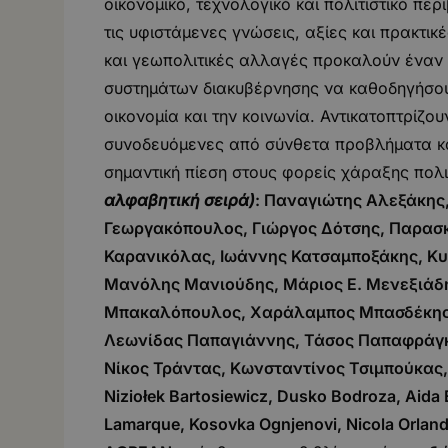
οικονομικό, τεχνολογικό και πολιτιστικό π
τις υφιστάμενες γνώσεις, αξίες και πρακτικ
και γεωπολιτικές αλλαγές προκαλούν έναν 
συστημάτων διακυβέρνησης να καθοδηγήσουν
οικονομία και την κοινωνία. Αντικατοπτρίζο
συνοδευόμενες από σύνθετα προβλήματα κα
σημαντική πίεση στους φορείς χάραξης πολ
αλφαβητική σειρά)
: Παναγιώτης Αλεξάκης
Γεωργακόπουλος, Γιώργος Δότσης, Παρασ
Καρανικόλας, Ιωάννης Κατσαμποξάκης, Κυ
Μανόλης Μανιούδης, Μάριος Ε. Μενεξιάδ
Μπακαλόπουλος, Χαράλαμπος Μπασδέκης,
Λεωνίδας Παπαγιάννης, Τάσος Παπαφράγκο
Νίκος Τράντας, Κωνσταντίνος Τσιμπούκας,
Niziołek Bartosiewicz, Dusko Bodroza, Aida E
Lamarque, Kosovka Ognjenovi, Nicola Orland