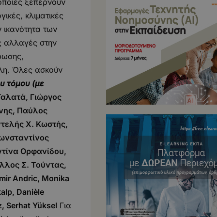
 οποίες ξεπερνούν
γικές, κλιματικές
ν ικανότητα των
ς αλλαγές στην
ήρωσης,
λη. Όλες ασκούν
υ τόμου (με
Γαλατά, Γιώργος
νης, Παύλος
τελής Χ. Κωστής,
Κωνσταντίνος
τίνα Ορφανίδου,
λλος Σ. Τούντας,
ir Andric, Monika
alp, Danièle
, Serhat Yüksel
Για