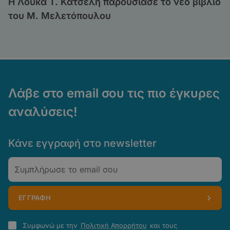
Η Λούκα Τ. Κατσέλη παρουσίασε το νέο βιβλίο
του Μ. Μελετόπουλου
Λάβε στο email σου τις πιο έγκυρες
αναλύσεις!
Κάνε εγγραφή στο newsletter
Email
ΕΓΓΡΑΦΗ
Πολιτική
Συμφωνώ με την
Πολιτική Απορρήτου
και τους