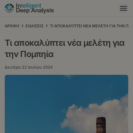
Παράκαμψη
προς
το
κυρίως
›
›
ΑΡΧΙΚΗ
ΕΙΔΗΣΕΙΣ
ΤΙ ΑΠΟΚΑΛΥΠΤΕΙ ΝΕΑ ΜΕΛΕΤΗ ΓΙΑ ΤΗΝ Π
περιεχόμενο
Τι αποκαλύπτει νέα μελέτη για
την Πομπηία
Δευτέρα 22 Ιουλίου 2024