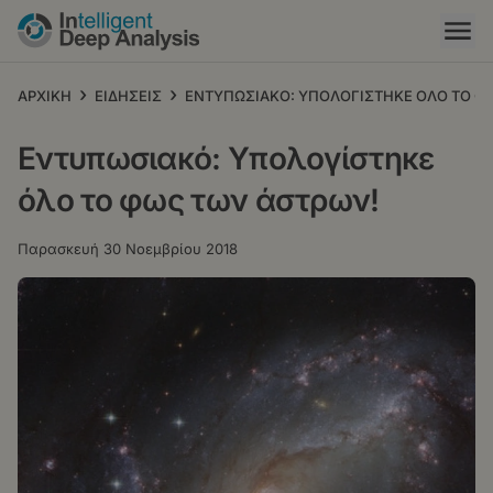
Παράκαμψη
προς
το
κυρίως
›
›
ΑΡΧΙΚΗ
ΕΙΔΗΣΕΙΣ
ΕΝΤΥΠΩΣΙΑΚΟ: ΥΠΟΛΟΓΙΣΤΗΚΕ ΟΛΟ ΤΟ Φ
περιεχόμενο
Εντυπωσιακό: Υπολογίστηκε
όλο το φως των άστρων!
Παρασκευή 30 Νοεμβρίου 2018