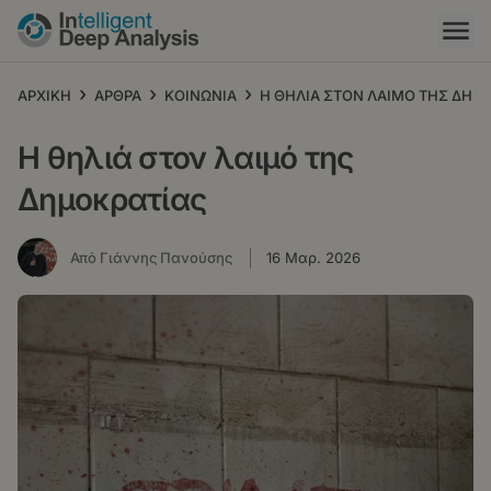
Παράκαμψη
προς
το
κυρίως
›
›
›
ΑΡΧΙΚΗ
ΑΡΘΡΑ
ΚΟΙΝΩΝΙΑ
Η ΘΗΛΙΑ ΣΤΟΝ ΛΑΙΜΟ ΤΗΣ ΔΗΜ
περιεχόμενο
Η θηλιά στον λαιμό της
Δημοκρατίας
Από Γιάννης Πανούσης
16 Μαρ. 2026