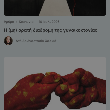
›
Άρθρα
Κοινωνία
|
10 Ιουλ. 2026
Η (μη) ορατή διαδρομή της γυναικοκτονίας
Από Δρ Αναστασία Χαλκιά