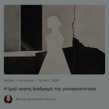
›
Άρθρα
Κοινωνία
|
10 Ιουλ. 2026
Η (μη) ορατή διαδρομή της γυναικοκτονίας
Από Δρ Αναστασία Χαλκιά