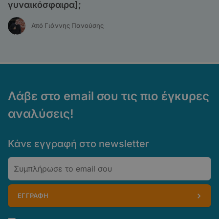
γυναικόσφαιρα];
Από Γιάννης Πανούσης
Λάβε στο email σου τις πιο έγκυρες
αναλύσεις!
Κάνε εγγραφή στο newsletter
Email
ΕΓΓΡΑΦΗ