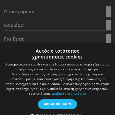
Περιεχόμενο
Καριέρα
Για Εμάς
Αυτός ο ιστότοπος
Go Culture
χρησιμοποιεί cookies
Χρησιμοποιούμε cookies για να εξατομικεύσουμε το περιεχόμενο, τις
E-Learning
διαφημίσεις και να αναλύσουμε την επισκεψιμότητά μας.
Μοιραζόμαστε επίσης πληροφορίες σχετικά με τη χρήση του
ιστότοπού μας με τους συνεργάτες διαφήμισης και ανάλυσης, οι
οποίοι ενδέχεται να τις συνδυάσουν με άλλες πληροφορίες που τους
έχετε παράσχει ή που έχουν συλλέξει από τη χρήση των υπηρεσιών
© 2016-2026 In Deep Analysis - All rights reserved.
τους από εσάς.
Διαβάστε περισσότερα
Όροι Χρήσης
Πολιτική Cookies
Πολιτική Απορρήτου
ΑΠΟΔΟΧΉ ΌΛΩΝ