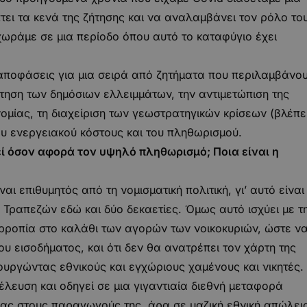
ει τα κενά της ζήτησης και να αναλαμβάνει τον ρόλο το
ράμε σε μια περίοδο όπου αυτό το καταφύγιο έχει
αποφάσεις για μια σειρά από ζητήματα που περιλαμβάνο
τηση των δημόσιων ελλειμμάτων, την αντιμετώπιση της
ομίας, τη διαχείριση των γεωστρατηγικών κρίσεων (βλέπε
ου ενεργειακού κόστους και του πληθωρισμού.
εί όσον αφορά τον υψηλό πληθωρισμό; Ποια είναι η
ι επιθυμητός από τη νομισματική πολιτική, γι’ αυτό είναι
Τραπεζών εδώ και δύο δεκαετίες. Όμως αυτό ισχύει με τ
ορροπία στο καλάθι των αγορών των νοικοκυριών, ώστε ν
ου εισοδήματος, και ότι δεν θα ανατρέπει τον χάρτη της
ουργώντας εθνικούς και εγχώριους χαμένους και νικητές.
λευση και οδηγεί σε μια γιγαντιαία διεθνή μεταφορά
ας στους παραγωγούς της, άρα σε μαζική εθνική απώλει