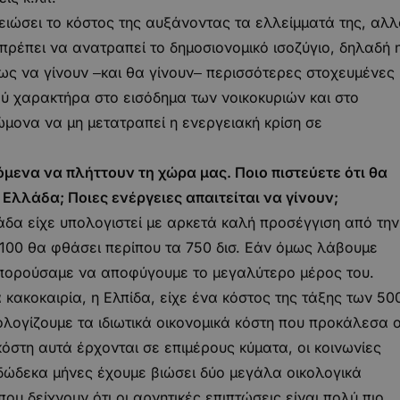
μειώσει το κόστος της αυξάνοντας τα ελλείμματά της, αλ
ν πρέπει να ανατραπεί το δημοσιονομικό ισοζύγιο, δηλαδή 
ως να γίνουν ‒και θα γίνουν‒ περισσότερες στοχευμένες
ύ χαρακτήρα στο εισόδημα των νοικοκυριών και στο
ώμονα να μη μετατραπεί η ενεργειακή κρίση σε
μενα να πλήττουν τη χώρα μας. Ποιο πιστεύετε ότι θα
ν Ελλάδα; Ποιες ενέργειες απαιτείται να γίνουν;
άδα είχε υπολογιστεί με αρκετά καλή προσέγγιση από την
2100 θα φθάσει περίπου τα 750 δισ. Εάν όμως λάβουμε
 μπορούσαμε να αποφύγουμε το μεγαλύτερο μέρος του.
κακοκαιρία, η Ελπίδα, είχε ένα κόστος της τάξης των 50
λογίζουμε τα ιδιωτικά οικονομικά κόστη που προκάλεσα ο
όστη αυτά έρχονται σε επιμέρους κύματα, οι κοινωνίες
 δώδεκα μήνες έχουμε βιώσει δύο μεγάλα οικολογικά
ου δείχνουν ότι οι αρνητικές επιπτώσεις είναι πολύ πιο