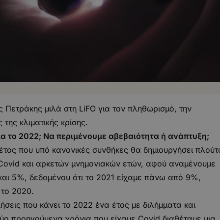
 Πετράκης μιλά στη LiFO για τον πληθωρισμό, την
 της κλιματικής κρίσης.
α το 2022; Να περιμένουμε αβεβαιότητα ή ανάπτυξη;
 έτος που υπό κανονικές συνθήκες θα δημιουργήσει πλούτ
υ Covid και αρκετών μνημονιακών ετών, αφού αναμένουμε
αι 5%, δεδομένου ότι το 2021 είχαμε πάνω από 9%,
 το 2020.
σεις που κάνει το 2022 ένα έτος με διλήμματα και
δύο προηγούμενα χρόνια που είχαμε Covid διαθέταμε μια