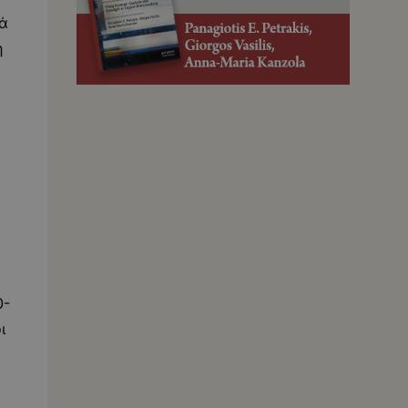
λά
η
0-
ι