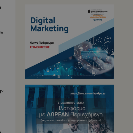
υ
υν
ην
α
α