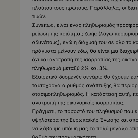
πλούτου τους πρώτους. Παράλληλα, οι δια
τιμών.
Συνεπώς, είναι ένας πληθωρισμός προσφορά
μείωση της ποιότητας ζωής (λόγω περιορισμ
αδυνάτους), ενώ η διάχυσή του σε όλο το κα
πράγματα μείνουν εδώ, θα είναι μια διαχει
όχι και ανατροπή της ισορροπίας της οικον
πληθωρισμό μεταξύ 2% και 3%.
Εξαιρετικά δυσμενές σενάριο θα έχουμε εά
ταυτόχρονα ο ρυθμός ανάπτυξης θα περιορι
στασιμοπληθωρισμός. Η κατάσταση αυτή, πο
ανατροπή της οικονομικής ισορροπίας.
Πράγματι, το ποσοστό του πληθυσμού που εμ
υψηλότερα της Ευρωπαϊκής Ένωσης και απο
να λάβουμε υπόψη μας το πολύ μεγάλο επίπ
βαθμό την πραγματικότητα.