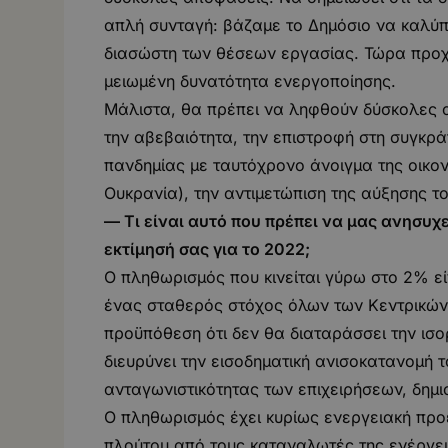
απλή συνταγή: βάζαμε το Δημόσιο να καλύπτ
διασώστη των θέσεων εργασίας. Τώρα προχω
μειωμένη δυνατότητα ενεργοποίησης.
Μάλιστα, θα πρέπει να ληφθούν δύσκολες 
την αβεβαιότητα, την επιστροφή στη συγκρά
πανδημίας με ταυτόχρονο άνοιγμα της οικον
Ουκρανία), την αντιμετώπιση της αύξησης τ
— Τι είναι αυτό που πρέπει να μας ανησυχ
εκτίμησή σας για το 2022;
Ο πληθωρισμός που κινείται γύρω στο 2% είνα
ένας σταθερός στόχος όλων των Κεντρικών 
προϋπόθεση ότι δεν θα διαταράσσει την ισ
διευρύνει την εισοδηματική ανισοκατανομή τ
ανταγωνιστικότητας των επιχειρήσεων, δημι
Ο πληθωρισμός έχει κυρίως ενεργειακή προέ
πλούτου από τους καταναλωτές της ενέργει