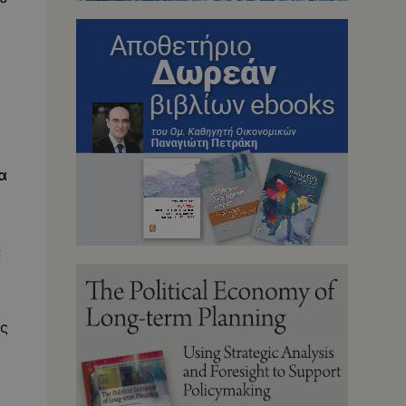
α
:
ός