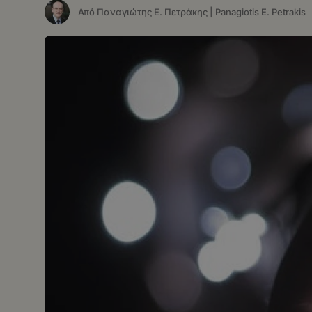
Από Παναγιώτης Ε. Πετράκης | Panagiotis E. Petrakis