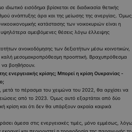
 ιδιωτικό εισόδημα βρίσκεται σε διαδικασία θετικής
μού ανάπτυξης άρα και της μείωσης της ανεργίας. Όμως
ικοοικονομικής κατάστασης των νοικοκυριών είναι η
ε υψηλότερα αμειβόμενες θέσεις λόγω έλλειψης
τοτήτων ανοικοδόμησης των δεξιοτήτων μέσω κοινοτικών,
α καλή μεσομακροπρόθεσμη προοπτική. Βραχυπρόθεσμα
 να βοηθήσουν.
ης ενεργειακής κρίσης; Μπορεί η κρίση Ουκρανίας -
ο;
, μετά το πέρασμα του χειμώνα του 2022, θα αρχίσει να
μειώσεις από το 2023. Όμως αυτό εξαρτάται από δύο
κή κρίση και ότι δεν θα υπάρξουν ακραία καιρικά
εράσει άμεσα στις ενεργειακές τιμές, μόνο εμμέσως, λόγ
ν εκραγεί και περιοριστεί η τροφοδοσία της παραγωγής το