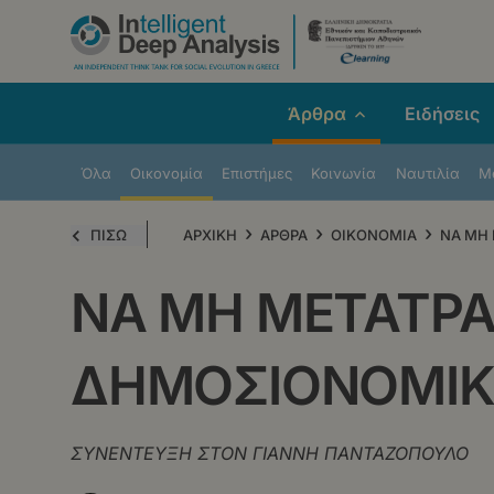
Παράκαμψη
προς
το
κυρίως
Άρθρα
Ειδήσεις
περιεχόμενο
Όλα
Οικονομία
Επιστήμες
Κοινωνία
Ναυτιλία
Μe
›
›
›
ΠΙΣΩ
ΑΡΧΙΚΗ
ΑΡΘΡΑ
ΟΙΚΟΝΟΜΙΑ
ΝΑ ΜΗ 
ΝΑ ΜΗ ΜΕΤΑΤΡΑΠ
ΔΗΜΟΣΙΟΝΟΜΙΚΗ
ΣΥΝΕΝΤΕΥΞΗ ΣΤΟΝ ΓΙΑΝΝΗ ΠΑΝΤΑΖΟΠΟΥΛΟ