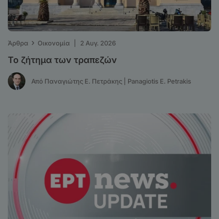
›
Άρθρα
Οικονομία
|
2 Αυγ. 2026
Το ζήτημα των τραπεζών
Από Παναγιώτης Ε. Πετράκης | Panagiotis E. Petrakis