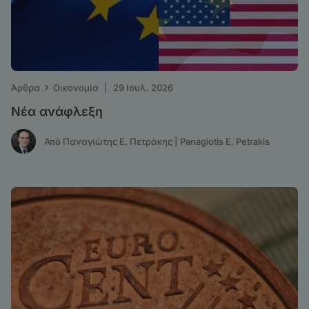
›
Άρθρα
Οικονομία
|
29 Ιουλ. 2026
Νέα ανάφλεξη
Από Παναγιώτης Ε. Πετράκης | Panagiotis E. Petrakis