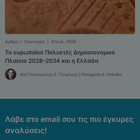
›
Άρθρα
Οικονομία
|
9 Ιουλ. 2026
Το ευρωπαϊκό Πολυετές Δημοσιονομικό
Πλαίσιο 2028–2034 και η Ελλάδα
Από Παναγιώτης Ε. Πετράκης | Panagiotis E. Petrakis
Λάβε στο email σου τις πιο έγκυρες
αναλύσεις!