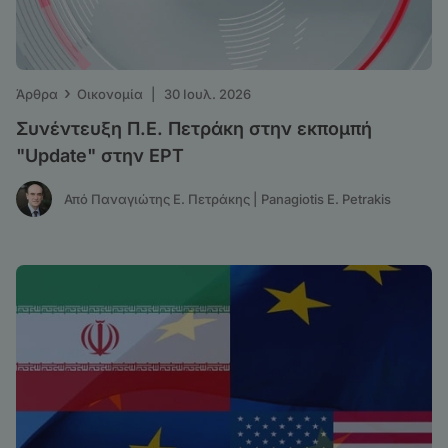
›
Άρθρα
Οικονομία
|
30 Ιουλ. 2026
Συνέντευξη Π.Ε. Πετράκη στην εκπομπή
"Update" στην ΕΡΤ
Από Παναγιώτης Ε. Πετράκης | Panagiotis E. Petrakis