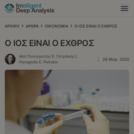
Παράκαμψη
προς
το
κυρίως
›
›
›
ΑΡΧΙΚΗ
ΑΡΘΡΑ
ΟΙΚΟΝΟΜΙΑ
Ο ΙΟΣ ΕΙΝΑΙ Ο ΕΧΘΡΟΣ
περιεχόμενο
Ο ΙΟΣ ΕΙΝΑΙ Ο ΕΧΘΡΟΣ
Από Παναγιώτης Ε. Πετράκης |
28 Μαρ. 2020
Panagiotis E. Petrakis