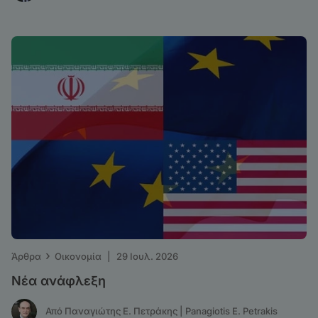
›
Άρθρα
Οικονομία
|
29 Ιουλ. 2026
Νέα ανάφλεξη
Από Παναγιώτης Ε. Πετράκης | Panagiotis E. Petrakis