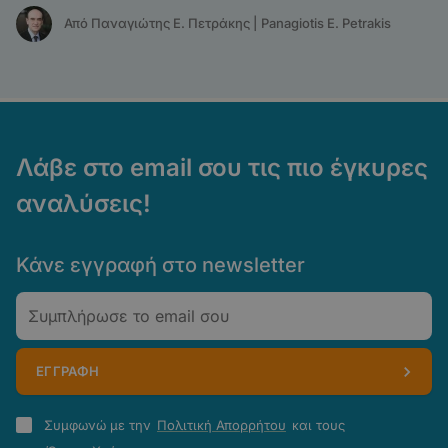
Από Παναγιώτης Ε. Πετράκης | Panagiotis E. Petrakis
Λάβε στο email σου τις πιο έγκυρες
αναλύσεις!
Κάνε εγγραφή στο newsletter
Email
ΕΓΓΡΑΦΗ
Πολιτική
Συμφωνώ με την
Πολιτική Απορρήτου
και τους
Απορρήτου