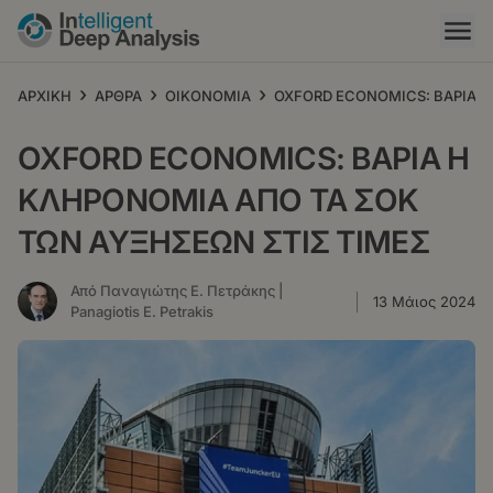
Παράκαμψη
προς
το
κυρίως
›
›
›
ΑΡΧΙΚΗ
ΑΡΘΡΑ
ΟΙΚΟΝΟΜΙΑ
OXFORD ECONOMICS: ΒΑΡΙΑ Η
περιεχόμενο
OXFORD ECONOMICS: ΒΑΡΙΑ Η
ΚΛΗΡΟΝΟΜΙΑ ΑΠΟ ΤΑ ΣΟΚ
ΤΩΝ ΑΥΞΗΣΕΩΝ ΣΤΙΣ ΤΙΜΕΣ
Από Παναγιώτης Ε. Πετράκης |
13 Μάιος 2024
Panagiotis E. Petrakis