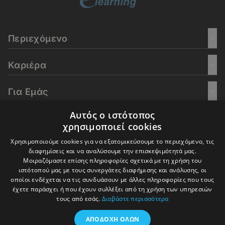
Περιεχόμενο
Καριέρα
Για Εμάς
Αυτός ο ιστότοπος
Go Culture
χρησιμοποιεί cookies
Χρησιμοποιούμε cookies για να εξατομικεύσουμε το περιεχόμενο, τις
E-Learning
διαφημίσεις και να αναλύσουμε την επισκεψιμότητά μας.
Μοιραζόμαστε επίσης πληροφορίες σχετικά με τη χρήση του
ιστότοπού μας με τους συνεργάτες διαφήμισης και ανάλυσης, οι
οποίοι ενδέχεται να τις συνδυάσουν με άλλες πληροφορίες που τους
έχετε παράσχει ή που έχουν συλλέξει από τη χρήση των υπηρεσιών
© 2016-2026 In Deep Analysis - All rights reserved.
τους από εσάς.
Διαβάστε περισσότερα
Όροι Χρήσης
Πολιτική Cookies
Πολιτική Απορρήτου
ΑΠΟΔΟΧΉ ΌΛΩΝ