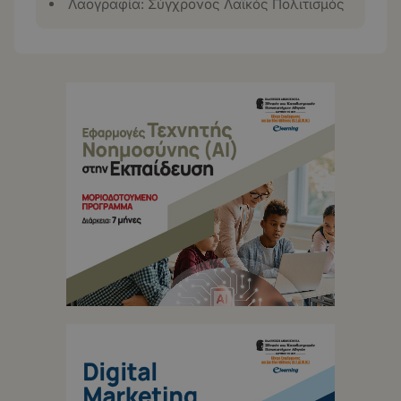
Λαογραφία: Σύγχρονος Λαϊκός Πολιτισμός