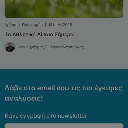
›
Άρθρα
Πολιτισμός
|
13 Ιουν. 2025
Το Αθλητικό Δίκαιο Σήμερα
Από Δημήτρης Π. Παναγιωτόπουλος
Λάβε στο email σου τις πιο έγκυρες
αναλύσεις!
Κάνε εγγραφή στο newsletter
Email