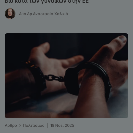
Βία κατά των γυναικών στην ΕΕ
Από Δρ Αναστασία Χαλκιά
›
Άρθρα
Πολιτισμός
|
18 Νοε. 2025