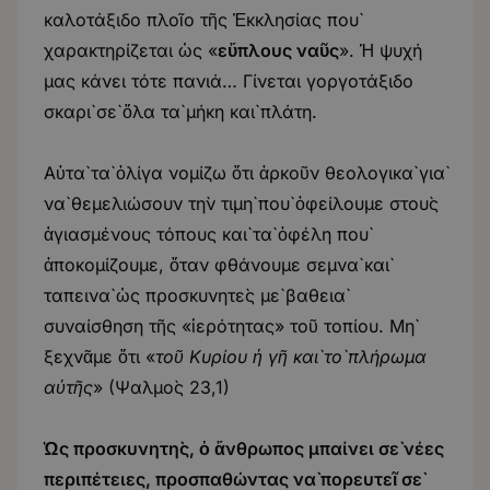
καλοτάξιδο πλοῖο τῆς Ἐκκλησίας ποὺ
χαρακτηρίζεται ὡς «
εὔπλους ναῦς
». Ἡ ψυχή
μας κάνει τότε πανιά… Γίνεται γοργοτάξιδο
σκαρὶ σὲ ὅλα τὰ μήκη καὶ πλάτη.
Αὐτὰ τὰ ὀλίγα νομίζω ὅτι ἀρκοῦν θεολογικὰ γιὰ
νὰ θεμελιώσουν τὴν τιμὴ ποὺ ὀφείλουμε στοὺς
ἁγιασμένους τόπους καὶ τὰ ὀφέλη ποὺ
ἀποκομίζουμε, ὅταν φθάνουμε σεμνὰ καὶ
ταπεινὰ ὡς προσκυνητὲς μὲ βαθειὰ
συναίσθηση τῆς «ἱερότητας» τοῦ τοπίου. Μὴ
ξεχνᾶμε ὅτι «
τοῦ Κυρίου ἡ γῆ καὶ τὸ πλήρωμα
αὐτῆς
» (Ψαλμὸς 23,1)
Ὡς προσκυνητὴς, ὁ ἄνθρωπος μπαίνει σὲ νέες
περιπέτειες, προσπαθώντας νὰ πορευτεῖ σὲ