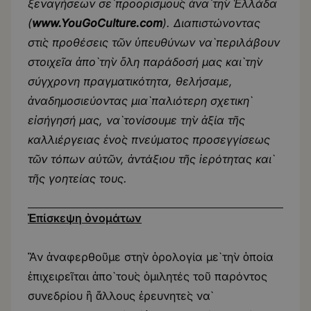
ξεναγήσεων σὲ προορισμοὺς ἀνὰ τὴν Ἑλλάδα
(
www.YouGoCulture.com
). Διαπιστώνοντας
στὶς προθέσεις τῶν ὑπευθύνων νὰ περιλάβουν
στοιχεῖα ἀπὸ τὴν ὅλη παράδοσή μας καὶ τὴν
σύγχρονη πραγματικότητα, θελήσαμε,
ἀναδημοσιεύοντας μιὰ παλιότερη σχετικὴ
εἰσήγησή μας, νὰ τονίσουμε τὴν ἀξία τῆς
καλλιέργειας ἑνὸς πνεύματος προσεγγίσεως
τῶν τόπων αὐτῶν, ἀντάξιου τῆς ἱερότητας καὶ
τῆς γοητείας τους.
Ἐπίσκεψη ὀνομάτων
Ἂν ἀναφερθοῦμε στὴν ὁρολογία μὲ τὴν ὁποία
ἐπιχειρεῖται ἀπὸ τοὺς ὁμιλητές τοῦ παρόντος
συνεδρίου ἢ ἄλλους ἐρευνητὲς νὰ