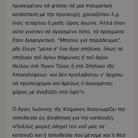
προκειμένου νά φτάσει σέ μιά πνευματική
κατάσταση μέ τήν προσευχή, χρειαζόταν λ.χ.
ἑνός τετάρτου ἤ μισῆς ὤρας ἀγώνα. Ἀλλά ὅταν
αὐτό γινόταν σέ ἁγιασμένο τόπο, τά πράγματα
ἦταν διαφορετικά. “Μπαίνω γιά παράδειγμα”,
μᾶς ἔλεγε “μέσα σ’ ἕνα ἅγιο σπήλαιο, ὅπως τό
σπήλαιο τοῦ ἁγίου Νήφωνος ἤ τοῦ ἁγίου
Νείλου στό Ἅγιον Ὄρος ἤ στό Σπήλαιο τῆς
Ἀποκαλύψεως· καί δέν προλαβαίνω ν’ ἀρχίσω
νά προσεύχομαι καί ἀμέσως ὁ ἁγιασμένος
χῶρος μέ ἀνεβάζει στά ὕψη“
».
Ὁ ἅγιος Ἰωάννης τῆς Κλίμακος ἀναγνωρίζει τὴν
τοποθεσία ὡς βοηθητικὴ γιὰ τὴν κατάνυξη:
«
Πολλὲς φορὲς ὁδηγεῖ τὸν νοῦ μας σὲ
κατάνυξι καὶ ἡ τοποθεσία ποὺ μένομε καὶ ἡ θέα