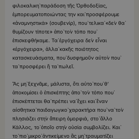
φιλοκαλικὴ παράδοση τῆς Ὀρθοδοξίας,
ἐμπορευματοποιώντας την καὶ προσφέρουμε
«ἀναμνηστικά» (σουβενίρ), ποὺ τελικὰ «δὲν θὰ
θυμίζουν τίποτε» ἀπὸ τὸν τόπο ποὺ
ἐπισκεφθήκαμε. Τὰ ἐργόχειρα δὲν εἶναι
«ἐργόχειρα», ἀλλὰ κακῆς ποιότητος
κατασκευάσματα, ποὺ δυσφημοῦν αὐτὸν ποὺ
τὰ προσφέρει ἢ τὰ πωλεῖ.
Ἂς μὴ ξεχνᾶμε, μάλιστα, ὅτι αὐτὸ ποὺ θ’
ἀποκομίσει ὁ ἐπισκέπτης ἀπὸ τὸν τόπο ποὺ
ἐπισκέπτεται θὰ πρέπει νὰ ἔχει καὶ ἕναν
αἰσθητικὰ παιδαγωγικὸ χαρακτήρα ποὺ νὰ τὸν
πλησιάζει στὴν ἄπειρη ὀμορφιά, στὸ ἄλλο
Κάλλος, τὸ ὁποῖο στὴν οὐσία συμβολίζει. Καὶ
τὸ πιὸ μικρὸ ἀντικείμενο ἂς μὴ τραυματίζει