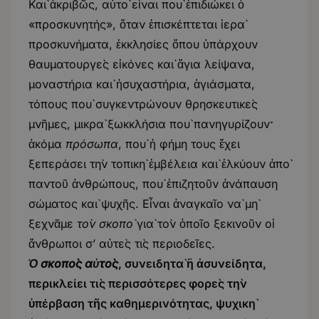
Καὶ ἀκριβῶς, αὐτὸ εἶναι ποὺ ἐπιδιώκει ὁ
«προσκυνητής», ὅταν ἐπισκέπτεται ἱερὰ
προσκυνήματα, ἐκκλησίες ὅπου ὑπάρχουν
θαυματουργὲς εἰκόνες καὶ ἅγια λείψανα,
μοναστήρια καὶ ἡσυχαστήρια, ἁγιάσματα,
τόπους ποὺ συγκεντρώνουν θρησκευτικὲς
μνῆμες, μικρὰ ξωκκλήσια ποὺ πανηγυρίζουν
·
ἀκόμα
πρόσωπα
, ποὺ ἡ φήμη τους ἔχει
ξεπεράσει τὴν τοπικὴ ἐμβέλεια καὶ ἑλκύουν ἀπὸ
παντοῦ ἀνθρώπους, ποὺ ἐπιζητοῦν ἀνάπαυση
σώματος καὶ ψυχῆς. Εἶναι ἀναγκαῖο νὰ μὴ
ξεχνᾶμε
τ
ὸν
σκοπ
ὸ
γιὰ τὸν ὁποῖο ξεκινοῦν οἱ
ἄνθρωποι σ’ αὐτὲς τὶς περιοδεῖες.
Ὁ
σκοπ
ὸ
ς α
ὐ
τ
ὸ
ς
, συνειδητὰ ἢ ἀσυνείδητα,
περικλείει τὶς περισσότερες φορὲς τὴν
ὑπέρβαση τῆς καθημερινότητας, ψυχικὴ