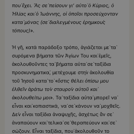
ποὺ ἔχει. Ἂς σὲ πείσουν γι’ αὐτὸ ὁ Κύριος, ὁ
Ἠλίας καὶ ὁ Ἰωάννης, οἱ ὁποῖοι προσεύχονταν
κατὰ μόνας (σὲ διαλεγμένους ἐρημικοὺς
τόπους)
».
Ἡ γῆ, κατά παράδοξο τρόπο, ἁγιάζεται μὲ τὰ
συρόμενα βήματα τῶν Ἁγίων Του καὶ ἐμεῖς,
ἀκολουθοῦντες τὰ βήματα αὐτὰ σὲ ταξίδια
προσκυνηματικὰ, μετέχουμε στὴν ἀκολουθία
τοῦ Ἰησοῦ κατὰ τὸ «
ὅστις θέλει ὀπίσω μου
ἐλθεῖν ἀράτω τὸν σταυρὸν αὐτοῦ καὶ
ἀκολουθείτω μοι
». Τὰ ταξίδια αὐτὰ μπορεῖ νὰ
εἶναι καὶ κοπιαστικά, νὰ σὲ κάνουν νὰ μοχθεῖς.
Δὲν εἶναι ταξίδια ἀναψυχῆς, ἀσχέτως ἂν σὲ
ἀναπαύουν καὶ τελικὰ σὲ θεραπεύουν καὶ σὲ
σώζουν. Εἶναι ταξίδια, ποὺ ἀκολουθοῦν το