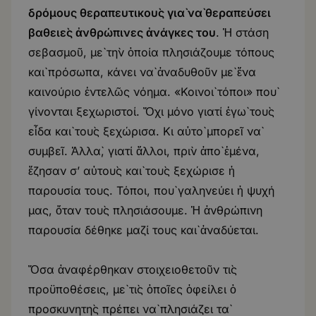
δρόμους θεραπευτικοὺς γιὰ νὰ θεραπεύσει
βαθειὲς ἀνθρώπινες ἀνάγκες του
. Ἡ στάση
σεβασμοῦ, μὲ τὴν ὁποία πλησιάζουμε τόπους
καὶ πρόσωπα, κάνει νὰ ἀναδυθοῦν μὲ ἕνα
καινούριο ἐντελῶς νόημα. «Κοινοὶ τόποι» ποὺ
γίνονται ξεχωριστοί. Ὄχι μόνο γιατί ἐγὼ τοὺς
εἶδα καὶ τοὺς ξεχώρισα. Κι αὐτὸ μπορεῖ νὰ
συμβεῖ. Ἀλλὰ, γιατί ἄλλοι, πρὶν ἀπὸ ἐμένα,
ἔζησαν σ’ αὐτοὺς καὶ τοὺς ξεχώρισε ἡ
παρουσία τους. Τόποι, ποὺ γαληνεύει ἡ ψυχή
μας, ὅταν τοὺς πλησιάσουμε. Ἡ ἀνθρώπινη
παρουσία δέθηκε μαζί τους καὶ ἀναδύεται.
Ὅσα ἀναφέρθηκαν στοιχειοθετοῦν τὶς
προϋποθέσεις, μὲ τὶς ὁποῖες ὀφείλει ὁ
προσκυνητὴς πρέπει νὰ πλησιάζει τὰ