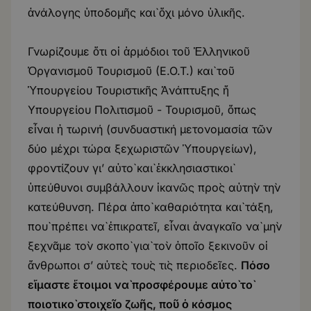
ἀνάλογης ὑποδομῆς καὶ ὄχι μόνο ὑλικῆς.
Γνωρίζουμε ὅτι οἱ ἁρμόδιοι τοῦ Ἑλληνικοῦ
Ὀργανισμοῦ Τουρισμοῦ (Ε.Ο.Τ.) καὶ τοῦ
Ὑπουργείου Τουριστικῆς Ἀνάπτυξης ἤ
Υπουργείου Πολιτισμοῦ - Τουρισμοῦ, ὅπως
εἶναι ἡ τωρινή (συνδυαστική μετονομασία τῶν
δύο μέχρι τώρα ξεχωριστῶν Ὑπουργείων),
φροντίζουν γι’ αὐτὸ καὶ ἐκκλησιαστικοὶ
ὑπεύθυνοι συμβάλλουν ἱκανῶς πρὸς αὐτὴν τὴν
κατεύθυνση. Πέρα ἀπὸ καθαριότητα καὶ τάξη,
ποὺ πρέπει νὰ ἐπικρατεῖ, εἶναι ἀναγκαῖο νὰ μὴν
ξεχνᾶμε τὸν σκοπὸ γιὰ τὸν ὁποῖο ξεκινοῦν οἱ
ἄνθρωποι σ’ αὐτὲς τοὺς τὶς περιοδεῖες.
Πόσο
εἴμαστε ἕτοιμοι νὰ προσφέρουμε αὐτὸ τὸ
ποιοτικὸ στοιχεῖο ζωῆς, ποῦ ὁ κόσμος