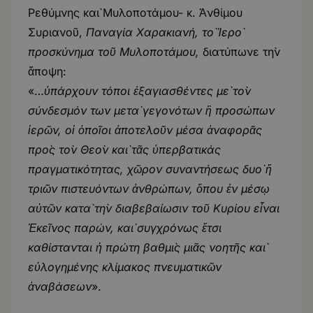
Ρεθύμνης καὶ Μυλοποτάμου- κ. Ἀνθίμου
Συριανοῦ,
Παναγία Χαρακιανή, τ
ὸ
Ἱ
ερ
ὸ
προσκύνημα το
ῦ
Μυλοποτάμου,
διατύπωνε τὴν
ἄποψη:
«…
ὑπάρχουν τόποι ἐξαγιασθέντες μὲ τὸν
σύνδεσμόν των μετὰ γεγονότων ἢ προσώπων
ἱερῶν, οἱ ὁποῖοι ἀποτελοῦν μέσα ἀναφορᾶς
πρὸς τὸν Θεὸν καὶ τᾶς ὑπερβατικάς
πραγματικότητας, χῶρον συναντήσεως δυὸ ἤ
τριῶν πιστευόντων ἀνθρώπων, ὅπου ἐν μέσῳ
αὐτῶν κατὰ τὴν διαβεβαίωσιν τοῦ Κυρίου εἶναι
Ἐκεῖνος παρών, καὶ συγχρόνως ἔτσι
καθίστανται ἡ πρώτη βαθμὶς μιᾶς νοητῆς καὶ
εὐλογημένης κλίμακος πνευματικῶν
ἀναβάσεων
».