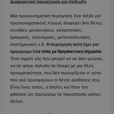
Διαφορετικὴ προσέγγιση κα
ὶ
ἐπιδίωξη
Μία προσκυνηματικὴ περιήγηση, ἕνα ταξίδι γιὰ
προσκυνηματικοὺς λόγους διαφέρει ἀπὸ ἄλλες
συνήθεις μετακινήσεις: κατακτητικές,
ἐμπορικές, οἰκονομικές, μεταναστευτικές,
ἐπιστημονικὲς κ.ἄ.
Ἡ περιήγηση αὐτὴ ἔχει γιὰ
προορισμὸ
ἕ
να τόπο μ
ὲ
θρησκευτικ
ὴ
σημασία
.
Ἕνα σημεῖο γῆς ποὺ μπορεῖ νὰ σὲ ἀπο-γειώσει,
νὰ σὲ φέρει δηλαδὴ σὲ ἐπαφὴ μὲ μία ἄλλη
πραγματικότητα, ποὺ δὲν περιορίζεται σ’ αὐτὰ
πού σοῦ προσφέρουν οἱ πέντε αἰσθήσεις σου.
Εἶναι ἕνας τόπος, ὁ ὁποῖος καὶ ὅταν τὸν
φθάσεις ὡς προορισμὸ
σ
ὲ
παραπέμπει κάπου
ἀ
λλο
ῦ
.