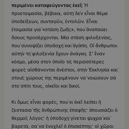
περιμένει καταφεύγοντας ἐκεῖ;
Ἡ
προετοιμασία, βέβαια, αὐτὴ δὲν εἶναι θέμα
ὑποδείξεων, συνταγῶν, ἐντολῶν. Εἶναι
ἑτοιμασία γιὰ «στάση ζωῆς», ποὺ ἀναπαύει
ὅσους προσέρχονται. Μία στάση φιλοξενίας,
ποὺ συνοψίζει ὑποδοχὴ καὶ ἀγάπη. Οἱ ἄνθρωποι
αὐτὴν τὴ φιλοξενία ἔχουν ἀνάγκη. Σ’ ἕναν
κόσμο, μέσα στὸν ὁποῖο τὶς περισσότερες
φορὲς αἰσθάνονται ἀνέστιοι, στὴν Ἐκκλησία καὶ
στοὺς χώρους της περιμένουν νὰ νοιώσουν σά
στὸ σπίτι τους, οἰκεῖοι καὶ δικοί.
Κι ὅμως εἶναι φορές, ποὺ κι ἐκεῖ λείπει ἡ
ζεστασιὰ τῆς ἀνθρώπινης ἐπαφῆς
·
ἀπουσιάζει ὁ
θερμὸς λόγος
·
ἡ ὑποδοχὴ γίνεται ψυχρὰ καὶ
βαρετά, σὰ νὰ ἐνοχλεῖ ὁ ἐπισκέπτης
·
οἱ χῶροι