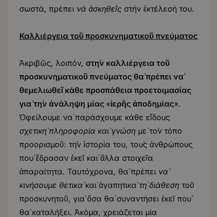
σωστά, πρέπει
νά ἀσκηθεῖς
στήν ἐκτέλεσή του.
Καλλιέργεια τοῦ προσκυνηματικοῦ πνεύματος
Ἀκριβῶς, λοιπόν,
στὴν καλλιέργεια τοῦ
προσκυνηματικοῦ πνεύματος θὰ πρέπει νὰ
θεμελιωθεῖ κάθε προσπάθεια προετοιμασίας
γιὰ τὴν ἀνάληψη μίας
«
ἱερῆς ἀποδημίας
».
Ὀφείλουμε νὰ παράσχουμε κάθε εἴδους
σχετικὴ πληροφορία καὶ γνώση
μὲ τὸν τόπο
προορισμοῦ: τὴν ἱστορία του, τοὺς ἀνθρώπους
ποὺ ἔδρασαν ἐκεῖ καὶ ἄλλα στοιχεῖα
ἀπαραίτητα. Ταυτόχρονα, θὰ πρέπει
νὰ
κινήσουμε θετικὰ
καὶ ἀγαπητικὰ
τὴ διάθεση
τοῦ
προσκυνητοῦ, γιὰ ὅσα θὰ συναντήσει ἐκεῖ ποὺ
θὰ καταλήξει. Ἀκόμα, χρειάζεται μία