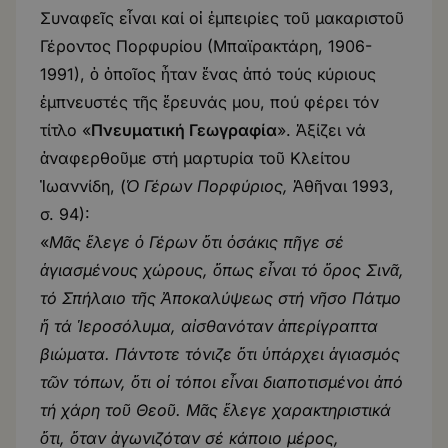
Συναφεῖς εἶναι καί οἱ ἐμπειρίες τοῦ μακαριστοῦ
Γέροντος Πορφυρίου (Μπαϊρακτάρη, 1906-
1991), ὁ ὁποῖος ἦταν ἕνας ἀπό τούς κύριους
ἐμπνευστές τῆς ἔρευνάς μου, πού φέρει τόν
τίτλο «
Πνευματική Γεωγραφία
». Ἀξίζει νά
ἀναφερθοῦμε στή μαρτυρία τοῦ Κλείτου
Ἰωαννίδη, (
Ὁ Γέρων Πορφύριος,
Ἀθῆναι 1993,
σ. 94):
«
Μᾶς ἔλεγε ὁ Γέρων ὅτι ὁσάκις πῆγε σέ
ἁγιασμένους χώρους, ὅπως εἶναι τό ὄρος Σινᾶ,
τό Σπήλαιο τῆς Ἀποκαλύψεως στή νῆσο Πάτμο
ἤ τά Ἱεροσόλυμα, αἰσθανόταν ἀπερίγραπτα
βιώματα. Πάντοτε τόνιζε ὅτι ὑπάρχει ἁγιασμός
τῶν τόπων, ὅτι οἱ τόποι εἶναι διαποτισμένοι ἀπό
τή χάρη τοῦ Θεοῦ. Μᾶς ἔλεγε χαρακτηριστικά
ὅτι, ὅταν ἀγωνιζόταν σέ κάποιο μέρος,