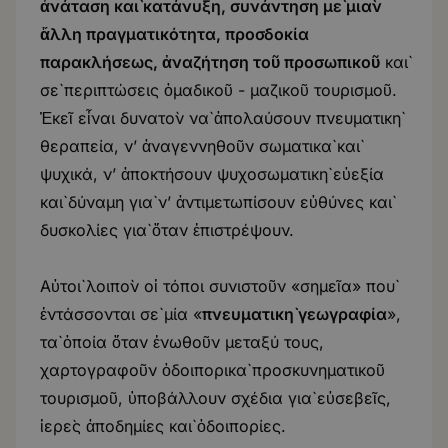
ἀνάταση καὶ κατάνυξη, συνάντηση μὲ μιὰν
ἄλλη πραγματικότητα, προσδοκία
παρακλήσεως, ἀναζήτηση τοῦ προσωπικοῦ
καὶ
σὲ περιπτώσεις ὁμαδικοῦ - μαζικοῦ τουρισμοῦ.
Ἐκεῖ εἶναι δυνατὸν νὰ ἀπολαύσουν πνευματικὴ
θεραπεία, ν’ ἀναγεννηθοῦν σωματικὰ καὶ
ψυχικά, ν’ ἀποκτήσουν ψυχοσωματικὴ εὐεξία
καὶ δύναμη γιὰ ν’ ἀντιμετωπίσουν εὐθύνες καὶ
δυσκολίες γιὰ ὅταν ἐπιστρέψουν.
Αὐτοὶ λοιπὸν οἱ τόποι συνιστοῦν «σημεῖα» ποὺ
ἐντάσσονται σὲ μία «
πνευματικὴ γεωγραφία
»,
τὰ ὁποία ὅταν ἑνωθοῦν μεταξύ τους,
χαρτογραφοῦν ὁδοιπορικὰ προσκυνηματικοῦ
τουρισμοῦ, ὑποβάλλουν σχέδια γιὰ εὐσεβεῖς,
ἱερὲς ἀποδημίες καὶ ὁδοιπορίες.