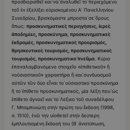
προσδιορισθεῖ καὶ νὰ ἀναλυθεῖ τὸ περιεχόμενο
τοῦ ἐν ἐξελίξει εὐρισκομένου Α΄ Πανελληνίου
Συνεδρίου, βρισκόμαστε μπροστὰ σὲ ὅρους
ὅπως:
προσκυνηματικὲς περιηγήσεις, ἱερὲς
ἀποδημίες, προσκύνημα, προσκυνηματικὲς
ἐκδρομές, προσκυνηματικὸς προορισμός,
θρησκευτικὸς τουρισμός, προσκυνηματικὸς
τουρισμός, προσκυνηματικὸ πνεῦμα
. Κύριο
ἐπαναλαμβανόμενο στοιχεῖο «ἐπιθετικοῦ» ἢ
«οὐσιαστικοῦ» χαρακτήρα ἢ καὶ συνδυασμοῦ
αὐτῶν τῶν δύο εἶναι τὸ οὐσιαστικὸ προσκύνημα
ἢ τὸ ἐπίθετο προσκυνηματικὸς, μία λέξη ποὺ ὡς
ἐπίθετο ἀγνοεῖ καὶ τὸ Λεξικὸ τοῦ συναδέλφου
Γ. Μπαμπινιώτη στὴν πρώτη του ἔκδοση (1998,
σ. 1510), ἐνῶ τὴν υἱοθετεῖ στὴν δεύτερη
ἐμπλουτισμένη ἔκδοσή του (Β΄ ἀνατύπωση,