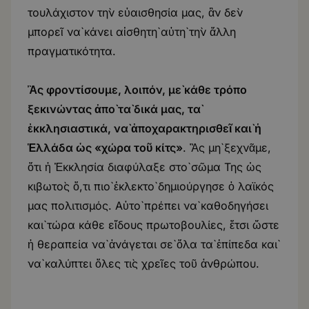
τουλάχιστον τὴν εὐαισθησία μας, ἂν δὲν
μπορεῖ νὰ κάνει αἰσθητὴ αὐτὴ τὴν ἄλλη
πραγματικότητα.
Ἂς φροντίσουμε, λοιπόν, μὲ κάθε τρόπο
ξεκινώντας ἀπὸ τὰ δικά μας, τὰ
ἐκκλησιαστικά, νὰ ἀποχαρακτηρισθεῖ καὶ ἡ
Ἑλλάδα ὡς «χώρα τοῦ κίτς»
. Ἂς μὴ ξεχνᾶμε,
ὅτι ἡ Ἐκκλησία διαφύλαξε στὸ σῶμα Της ὡς
κιβωτὸς ὅ,τι πιὸ ἐκλεκτὸ δημιούργησε ὁ λαϊκός
μας πολιτισμός. Αὐτὸ πρέπει νὰ καθοδηγήσει
καὶ τώρα κάθε εἴδους πρωτοβουλίες, ἔτσι ὥστε
ἡ θεραπεία νὰ ἀνάγεται σὲ ὅλα τὰ ἐπίπεδα καὶ
νὰ καλύπτει ὅλες τὶς χρεῖες τοῦ ἀνθρώπου.