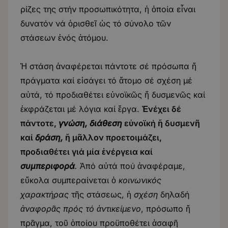
ρίζες της στήν προσωπικότητα, ἡ ὁποία εἶναι
δυνατόν νά ὁρισθεῖ ὡς τό σύνολο τῶν
στάσεων ἑνός ἀτόμου.
Ἡ στάση ἀναφέρεται πάντοτε σέ πρόσωπα ἤ
πράγματα καί εἰσάγει τό ἄτομο σέ σχέση μέ
αὐτά, τό προδιαθέτει εὐνοϊκῶς ἤ δυσμενῶς καί
ἐκφράζεται μέ λόγια καί ἔργα.
Ἐνέχει δέ
πάντοτε,
γνώση, διάθεση
εὐνοϊκή ἤ δυσμενῆ
καί
δράση,
ἤ μᾶλλον προετοιμάζει,
προδιαθέτει γιά μία ἐνέργεια καί
συμπεριφορά
.
Ἀπό αὐτά πού ἀναφέραμε,
εὔκολα συμπεραίνεται ὁ
κοινωνικός
χαρακτήρας
τῆς στάσεως, ἡ
σχέση
δηλαδή
ἀναφορᾶς πρός τό ἀντικείμενο
, πρόσωπο ἤ
πρᾶγμα, τοῦ ὁποίου προϋποθέτει ἀσαφῆ