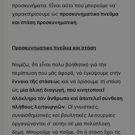
προσκυνήματα. Εἶναι αὐτὸ ποὺ μποροῦμε νὰ
χαρακτηρίσουμε ὡς
προσκυνηματικὸ πνεῦμα
καὶ στάση προσκυνηματική
.
Προσκυνηματικὸ πνεῦμα καὶ στάση
Νομίζω, ὅτι εἶναι πολύ βοηθητικό γιά τήν
περίπτωση πού μᾶς ἀφορᾶ, νά ἐγκύψουμε στήν
ἔννοια τῆς στάσεως
καί νά ὁρίσουμε
τή στάση
ὡς
μία ὁλική διαγωγή, πού κινητοποιεῖ
ὁλόκληρο τόν ἄνθρωπο καί ἀποτελεῖ σύνθεση
πλήθους λειτουργιῶν
.
Οἱ γνωστικές,
συναισθηματικές καί βουλητικές λειτουργίες
ὀργανώνονται σ΄ αὐτήν σέ μία πολύπλοκη
δομή. Μποροῦμε νά ποῦμε, ὅτι ἡ στάση ἔχει τίς