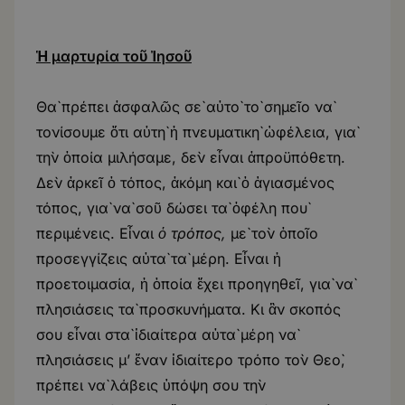
Ἡ μαρτυρία τοῦ Ἰησοῦ
Θὰ πρέπει ἀσφαλῶς σὲ αὐτὸ τὸ σημεῖο νὰ
τονίσουμε ὅτι αὐτὴ ἡ πνευματικὴ ὠφέλεια, γιὰ
τὴν ὁποία μιλήσαμε, δὲν εἶναι ἀπροϋπόθετη.
Δὲν ἀρκεῖ ὁ τόπος, ἀκόμη καὶ ὁ ἁγιασμένος
τόπος, γιὰ νὰ σοῦ δώσει τὰ ὀφέλη ποὺ
περιμένεις. Εἶναι
ὁ
τρόπος,
μὲ τὸν ὁποῖο
προσεγγίζεις αὐτὰ τὰ μέρη. Εἶναι ἡ
προετοιμασία, ἡ ὁποία ἔχει προηγηθεῖ, γιὰ νὰ
πλησιάσεις τὰ προσκυνήματα. Κι ἂν σκοπός
σου εἶναι στὰ ἰδιαίτερα αὐτὰ μέρη νὰ
πλησιάσεις μ’ ἕναν ἰδιαίτερο τρόπο τὸν Θεὸ,
πρέπει νὰ λάβεις ὑπόψη σου τὴν