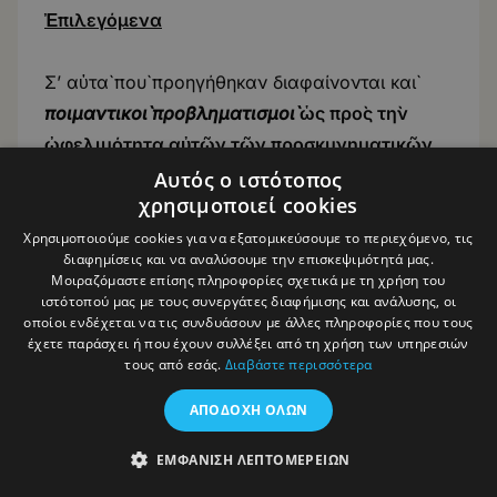
Ἐπιλεγόμενα
Σ’ αὐτὰ ποὺ προηγήθηκαν διαφαίνονται καὶ
ποιμαντικοὶ προβληματισμοὶ
ὡς πρὸς τὴν
ὠφελιμότητα αὐτῶν τῶν προσκυνηματικῶν
περιηγήσεων
ἢ ὅπως ἀλλιῶς θὰ θέλαμε νὰ
Αυτός ο ιστότοπος
χρησιμοποιεί cookies
χαρακτηρίσουμε τὶς ἀπόπειρες προσεγγίσεως
«ἱερῶν τόπων» ἢ «τόπων ἐκεῖ ὅπου κατοικεῖ ὁ
Χρησιμοποιούμε cookies για να εξατομικεύσουμε το περιεχόμενο, τις
διαφημίσεις και να αναλύσουμε την επισκεψιμότητά μας.
Θεός». Ἀσφαλῶς, δὲν προβληματίζονται μόνο
Μοιραζόμαστε επίσης πληροφορίες σχετικά με τη χρήση του
οἱ σύγχρονοί μας ἐκκλησιαστικοὶ ταγοὶ καὶ
ιστότοπού μας με τους συνεργάτες διαφήμισης και ανάλυσης, οι
οποίοι ενδέχεται να τις συνδυάσουν με άλλες πληροφορίες που τους
πιστοὶ, ποὺ συμμετέχουν σ’ αὐτὲς τὶς ἱερὲς
έχετε παράσχει ή που έχουν συλλέξει από τη χρήση των υπηρεσιών
ἀποδημίες. Ἤδη ὁ ἅγιος Γρηγόριος ὁ Νύσσης
τους από εσάς.
Διαβάστε περισσότερα
εἶχε ἐκφράσει τὶς ἐπιφυλάξεις του γι’ αὐτοὺς
ΑΠΟΔΟΧΉ ΌΛΩΝ
ποὺ ξεσηκώνονταν νὰ πᾶνε στὰ Ἱεροσόλυμα
νὰ προσκυνήσουν (
Περὶ τῶν ἀπιόντων εἰς
ΕΜΦΆΝΙΣΗ ΛΕΠΤΟΜΕΡΕΙΏΝ
Ἱεροσόλυμα
, PG 46, στ. 1009-1116). Πολλοὶ