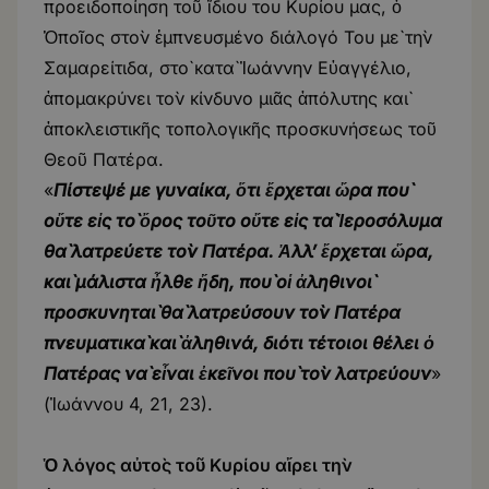
προειδοποίηση τοῦ ἴδιου του Κυρίου μας, ὁ
Ὁποῖος στὸν ἐμπνευσμένο διάλογό Του μὲ τὴν
Σαμαρείτιδα, στὸ κατὰ Ἰωάννην Εὐαγγέλιο,
ἀπομακρύνει τὸν κίνδυνο μιᾶς ἀπόλυτης καὶ
ἀποκλειστικῆς τοπολογικῆς προσκυνήσεως τοῦ
Θεοῦ Πατέρα.
«
Πίστεψέ με γυναίκα, ὅτι ἔρχεται ὤρα ποὺ
οὔτε εἰς τὸ ὄρος τοῦτο οὔτε εἰς τὰ Ἱεροσόλυμα
θὰ λατρεύετε τὸν Πατέρα. Ἀλλ’ ἔρχεται ὥρα,
καὶ μάλιστα ἦλθε ἤδη, ποὺ οἱ ἀληθινοὶ
προσκυνηταὶ θὰ λατρεύσουν τὸν Πατέρα
πνευματικὰ καὶ ἀληθινά, διότι τέτοιοι θέλει ὁ
Πατέρας νὰ εἶναι ἐκεῖνοι ποὺ τὸν λατρεύουν
»
(Ἰωάννου 4, 21, 23).
Ὁ λόγος αὐτὸς τοῦ Κυρίου αἴρει τὴν