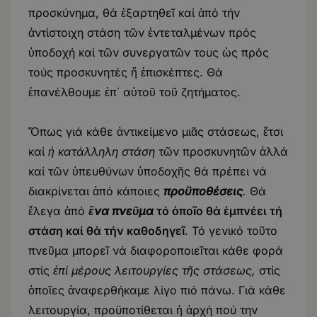
προσκύνημα, θά ἐξαρτηθεῖ καί ἀπό τήν
ἀντίστοιχη στάση τῶν ἐντεταλμένων πρός
ὑποδοχή καί τῶν συνεργατῶν τους ὡς πρός
τούς προσκυνητές ἤ ἐπισκέπτες. Θά
ἐπανέλθουμε ἐπ΄ αὐτοῦ τοῦ ζητήματος.
Ὅπως γιά κάθε ἀντικείμενο μιᾶς στάσεως, ἔτσι
καί
ἡ κατάλληλη
στάση
τῶν προσκυνητῶν ἀλλά
καί τῶν ὑπευθύνων ὑποδοχῆς θά πρέπει νά
διακρίνεται ἀπό κάποιες
προϋποθέσεις
.
Θά
ἔλεγα ἀπό
ἕνα πνεῦμα
τό ὁποῖο θά ἐμπνέει τή
στάση καί θά τήν καθοδηγεῖ
. Τό γενικό τοῦτο
πνεῦμα μπορεῖ νά διαφοροποιεῖται κάθε φορά
στίς
ἐπί μέρους λειτουργίες τῆς στάσεως,
στίς
ὁποῖες ἀναφερθήκαμε λίγο πιό πάνω. Γιά κάθε
λειτουργία, προϋποτίθεται ἡ ἀρχή πού την