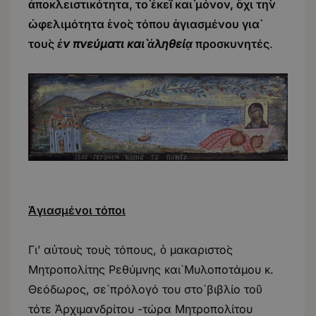
ἀποκλειστικότητα, τὸ ἐκεῖ καὶ μόνον, ὄχι τὴν
ὠφελιμότητα ἑνὸς τόπου ἁγιασμένου γιὰ
τοὺς
ἐ
ν πνεύματι κα
ὶ
ἀ
ληθείᾳ
προσκυνητές
.
Ἁ
γιασμένοι τόποι
Γι’ αὐτοὺς τοὺς τόπους, ὁ μακαριστὸς
Μητροπολίτης Ρεθύμνης καὶ Μυλοποτάμου κ.
Θεόδωρος, σὲ πρόλογό του στὸ βιβλίο τοῦ
τότε Ἀρχιμανδρίτου -τώρα Μητροπολίτου