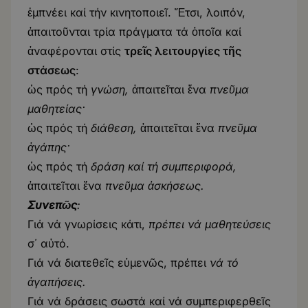
ἐμπνέει καί τήν κινητοποιεῖ. Ἔτσι, λοιπόν,
ἀπαιτοῦνται τρία πράγματα τά ὁποῖα καί
ἀναφέρονται στίς
τρεῖς λειτουργίες τῆς
στάσεως
:
ὡς πρός τή
γνώση,
ἀπαιτεῖται ἕνα
πνεῦμα
μαθητείας·
ὡς πρός τή
διάθεση,
ἀπαιτεῖται ἕνα
πνεῦμα
ἀγάπης·
ὡς πρός τή
δράση καί τή συμπεριφορά,
ἀπαιτεῖται ἕνα
πνεῦμα ἀσκήσεως.
Συνεπῶς
:
Γιά νά γνωρίσεις κάτι,
πρέπει νά μαθητεύσεις
σ΄ αὐτό.
Γιά νά διατεθεῖς εὐμενῶς, πρέπει
νά τό
ἀγαπήσεις.
Γιά νά δράσεις σωστά καί νά συμπεριφερθεῖς