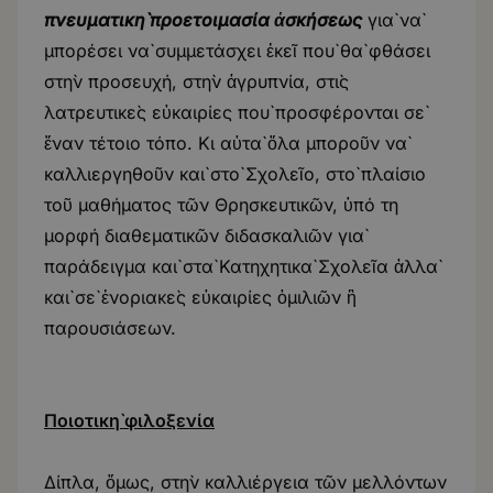
πνευματικὴ προετοιμασία ἀσκήσεως
γιὰ νὰ
μπορέσει νὰ συμμετάσχει ἐκεῖ ποὺ θὰ φθάσει
στὴν προσευχή, στὴν ἀγρυπνία, στὶς
λατρευτικὲς εὐκαιρίες ποὺ προσφέρονται σὲ
ἕναν τέτοιο τόπο. Κι αὐτὰ ὅλα μποροῦν νὰ
καλλιεργηθοῦν καὶ στὸ Σχολεῖο, στὸ πλαίσιο
τοῦ μαθήματος τῶν Θρησκευτικῶν, ὑπό τη
μορφή διαθεματικῶν διδασκαλιῶν γιὰ
παράδειγμα καὶ στὰ Κατηχητικὰ Σχολεῖα ἀλλὰ
καὶ σὲ ἐνοριακὲς εὐκαιρίες ὁμιλιῶν ἢ
παρουσιάσεων.
Ποιοτικ
ὴ
φιλοξενία
Δίπλα, ὅμως, στὴν καλλιέργεια τῶν μελλόντων