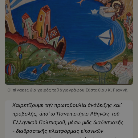
Οἱ πίνακες διὰ χειρός τοῦ ἁγιογράφου Εὐσταθίου Κ. Γιαννῆ.
Χαιρετίζουμε τὴν πρωτοβουλία ἀνάδειξης καὶ
προβολῆς, ἀπὸ τὸ Πανεπιστήμιο Ἀθηνῶν, τοῦ
Ἑλληνικοῦ Πολιτισμοῦ, μέσω μιᾶς διαδικτυακῆς
- διαδραστικῆς πλατφόρμας εἰκονικῶν