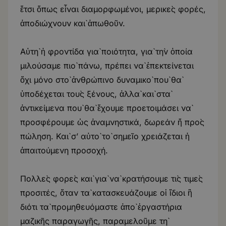
ἔτσι ὅπως εἶναι διαμορφωμένοι, μερικὲς φορές,
ἀποδιώχνουν καὶ ἀπωθοῦν.
Αὐτὴ ἡ φροντίδα γιὰ ποιότητα, γιὰ τὴν ὁποία
μιλούσαμε πιὸ πάνω, πρέπει νὰ ἐπεκτείνεται
ὄχι μόνο στὸ ἀνθρώπινο δυναμικὸ ποὺ θὰ
ὑποδέχεται τοὺς ξένους, ἀλλὰ καὶ στὰ
ἀντικείμενα ποὺ θὰ ἔχουμε προετοιμάσει νὰ
προσφέρουμε ὡς ἀναμνηστικά, δωρεάν ἤ πρὸς
πώληση. Καὶ σ’ αὐτὸ τὸ σημεῖο χρειάζεται ἡ
ἀπαιτούμενη προσοχή.
Πολλὲς φορὲς καὶ γιὰ νὰ κρατήσουμε τὶς τιμὲς
προσιτές, ὅταν τὰ κατασκευάζουμε οἱ ἴδιοι ἢ
διότι τὰ προμηθευόμαστε ἀπὸ ἐργαστήρια
μαζικῆς παραγωγῆς, παραμελοῦμε τὴ