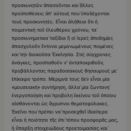
προσκυνητῶν ἀπαιτοῦνται καὶ ἄλλες
προϋποθέσεις ἀπ’ αὐτοὺς ποὺ ὑποδέχονται
τοὺς προσκυνητές. Εἶναι ἀλήθεια ὅτι ἡ
ποιμαντική τοῦ ἐλευθέρου χρόνου, τὰ
προσκυνηματικὰ ταξίδια ἢ οἱ ἱερὲς ἀποδημίες
ἀπασχολοῦν ἔντονα μεμονωμένους ποιμένες
καὶ τὴν διοικοῦσα Ἐκκλησία. Στὶς σύγχρονες
ἀνάγκες, προσπαθοῦν ν’ ἀνταποκριθοῦν,
προβάλλοντας παραδοσιακοὺς θησαυροὺς μὲ
ἐπίκαιρο τρόπο. Μέριμνά τους δὲν εἶναι μία
«μουσειακή» συντήρηση, ἀλλὰ μία ζωντανὴ
ἐνεργοποίηση καὶ προβολὴ ἐκείνου τοῦ ὁποίου
αἰσθάνονται ὡς ἄγρυπνοι θεματοφύλακες.
Ἐκεῖνο ποὺ πρέπει νὰ προσεχθεῖ ἰδιαίτερα
εἶναι ἡ ποιότητα τῆς ἐπὶ τόπου προσφορᾶς μας,
ἡ ὕπαρξη στοιχειώδους προετοιμασίας καὶ