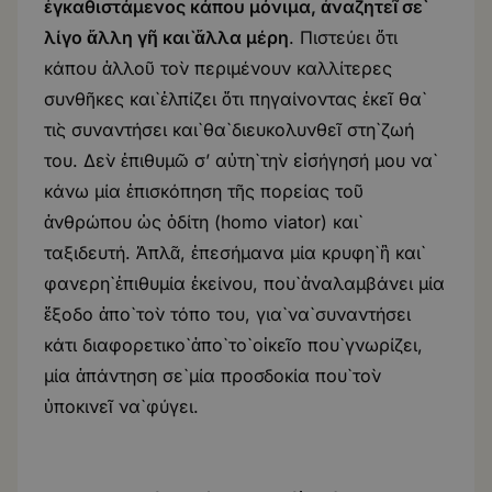
ἐγκαθιστάμενος κάπου μόνιμα, ἀναζητεῖ σὲ
λίγο ἄλλη γῆ καὶ ἄλλα μέρη
. Πιστεύει ὅτι
κάπου ἀλλοῦ τὸν περιμένουν καλλίτερες
συνθῆκες καὶ ἐλπίζει ὅτι πηγαίνοντας ἐκεῖ θὰ
τὶς συναντήσει καὶ θὰ διευκολυνθεῖ στὴ ζωή
του. Δὲν ἐπιθυμῶ σ’ αὐτὴ τὴν εἰσήγησή μου νὰ
κάνω μία ἐπισκόπηση τῆς πορείας τοῦ
ἀνθρώπου ὡς ὁδίτη (homo viator) καὶ
ταξιδευτή. Ἁπλᾶ, ἐπεσήμανα μία κρυφὴ ἢ καὶ
φανερὴ ἐπιθυμία ἐκείνου, ποὺ ἀναλαμβάνει μία
ἔξοδο ἀπὸ τὸν τόπο του, γιὰ νὰ συναντήσει
κάτι διαφορετικὸ ἀπὸ τὸ οἰκεῖο ποὺ γνωρίζει,
μία ἀπάντηση σὲ μία προσδοκία ποὺ τὸν
ὑποκινεῖ νὰ φύγει.