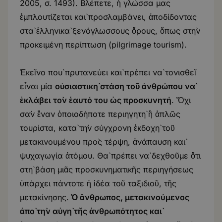
2005, σ. 1493). Βλέπετε, ἡ γλώσσα μας
ἐμπλουτίζεται καὶ προσλαμβάνει, ἀποδίδοντας
στὰ ἑλληνικὰ ξενόγλωσσους ὅρους, ὅπως στὴν
προκειμένη περίπτωση (pilgrimage tourism).
Ἐκεῖνο ποὺ πρυτανεύει καὶ πρέπει νὰ τονισθεῖ
εἶναι μία
οὐσιαστικὴ στάση τοῦ ἀνθρώπου νὰ
ἐκλάβει τὸν ἑαυτό του ὡς προσκυνητή
. Ὄχι
σὰν ἕναν ὁποιοδήποτε περιηγητὴ ἢ ἁπλῶς
τουρίστα, κατὰ τὴν σύγχρονη ἐκδοχὴ τοῦ
μετακινουμένου πρὸς τέρψη, ἀνάπαυση καὶ
ψυχαγωγία ἀτόμου. Θὰ πρέπει νὰ δεχθοῦμε ὅτι
στὴ βάση μιᾶς προσκυνηματικῆς περιηγήσεως
ὑπάρχει πάντοτε ἡ ἰδέα τοῦ ταξιδιοῦ, τῆς
μετακίνησης.
Ὁ ἄνθρωπος, μετακινούμενος
ἀπὸ τὴν αὐγὴ τῆς ἀνθρωπότητος καὶ