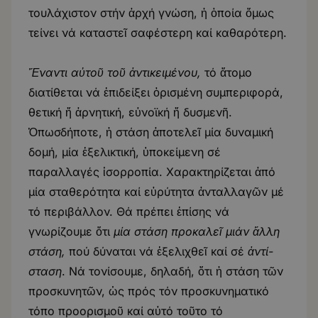
τουλάχιστον στήν ἀρχή γνώση, ἡ ὁποία ὅμως
τείνει νά καταστεῖ σαφέστερη καί καθαρότερη.
Ἔναντι αὐτοῦ τοῦ ἀντικειμένου,
τό ἄτομο
διατίθεται νά ἐπιδείξει ὁρισμένη συμπεριφορά,
θετική ἤ ἀρνητική, εὐνοϊκή ἤ δυσμενῆ.
Ὁπωσδήποτε, ἡ στάση ἀποτελεῖ μία δυναμική
δομή, μία ἐξελικτική, ὑποκείμενη σέ
παραλλαγές ἰσορροπία. Χαρακτηρίζεται ἀπό
μία σταθερότητα καί εὐρύτητα ἀνταλλαγῶν μέ
τό περιβάλλον. Θά πρέπει ἐπίσης νά
γνωρίζουμε ὅτι
μία στάση προκαλεῖ μιάν ἄλλη
στάση,
πού δύναται νά ἐξελιχθεῖ καί σέ
ἀντί-
σταση
. Νά τονίσουμε, δηλαδή, ὅτι ἡ στάση τῶν
προσκυνητῶν, ὡς πρός τόν προσκυνηματικό
τόπο προορισμοῦ καί αὐτό τοῦτο τό