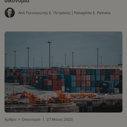
οικονομία
Από Παναγιώτης Ε. Πετράκης | Panagiotis E. Petrakis
›
Άρθρα
Οικονομία
|
27 Μάιος 2025