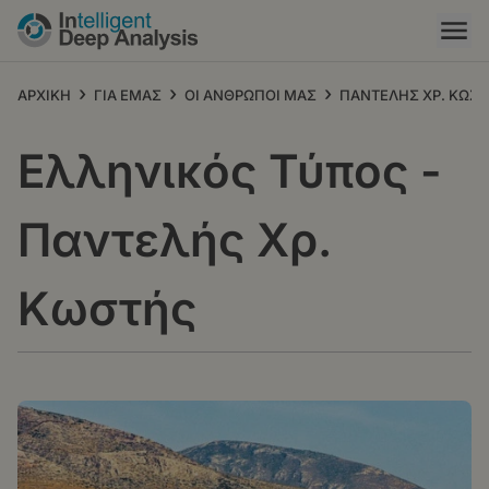
Παράκαμψη
προς
το
κυρίως
›
›
›
ΑΡΧΙΚΗ
ΓΙΑ ΕΜΑΣ
ΟΙ ΑΝΘΡΩΠΟΙ ΜΑΣ
ΠΑΝΤΕΛΗΣ ΧΡ. ΚΩΣ
περιεχόμενο
Ελληνικός Τύπος -
Παντελής Χρ.
Κωστής