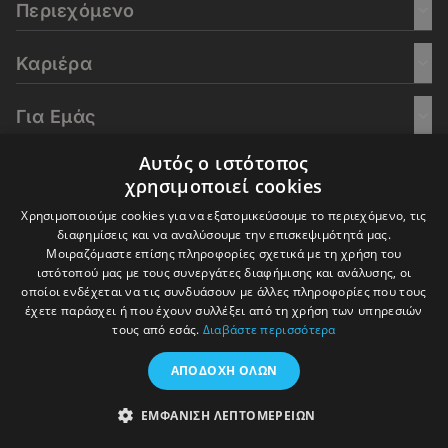
Περιεχόμενο
Καριέρα
Για Εμάς
Αυτός ο ιστότοπος
Go Culture
χρησιμοποιεί cookies
Χρησιμοποιούμε cookies για να εξατομικεύσουμε το περιεχόμενο, τις
E-Learning
διαφημίσεις και να αναλύσουμε την επισκεψιμότητά μας.
Μοιραζόμαστε επίσης πληροφορίες σχετικά με τη χρήση του
ιστότοπού μας με τους συνεργάτες διαφήμισης και ανάλυσης, οι
οποίοι ενδέχεται να τις συνδυάσουν με άλλες πληροφορίες που τους
έχετε παράσχει ή που έχουν συλλέξει από τη χρήση των υπηρεσιών
© 2016-2026 In Deep Analysis - All rights reserved.
τους από εσάς.
Διαβάστε περισσότερα
Όροι Χρήσης
Πολιτική Cookies
Πολιτική Απορρήτου
ΑΠΟΔΟΧΉ ΌΛΩΝ
ΕΜΦΆΝΙΣΗ ΛΕΠΤΟΜΕΡΕΙΏΝ