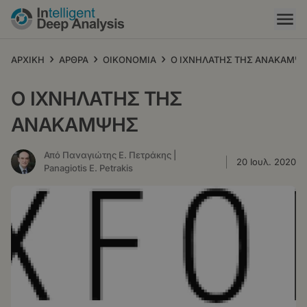
Παράκαμψη
προς
το
κυρίως
›
›
›
ΑΡΧΙΚΗ
ΑΡΘΡΑ
ΟΙΚΟΝΟΜΙΑ
Ο ΙΧΝΗΛΑΤΗΣ ΤΗΣ ΑΝΑΚΑΜΨ
περιεχόμενο
Ο ΙΧΝΗΛΑΤΗΣ ΤΗΣ
ΑΝΑΚΑΜΨΗΣ
Από Παναγιώτης Ε. Πετράκης |
20 Ιουλ. 2020
Panagiotis E. Petrakis