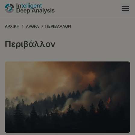
Παράκαμψη
προς
το
κυρίως
›
›
ΑΡΧΙΚΗ
ΑΡΘΡΑ
ΠΕΡΙΒΑΛΛΟΝ
περιεχόμενο
Περιβάλλον