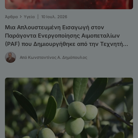
›
Άρθρα
Υγεία
|
10 Ιουλ. 2026
Μια Απλουστευμένη Εισαγωγή στον
Παράγοντα Ενεργοποίησης Αιμοπεταλίων
(PAF) που Δημιουργήθηκε από την Τεχνητή
Νοημοσύνη για το Ευρύ Κοινό, αλλά και για
Από Κωνσταντίνος Α. Δημόπουλος
τους Επιστήμονες