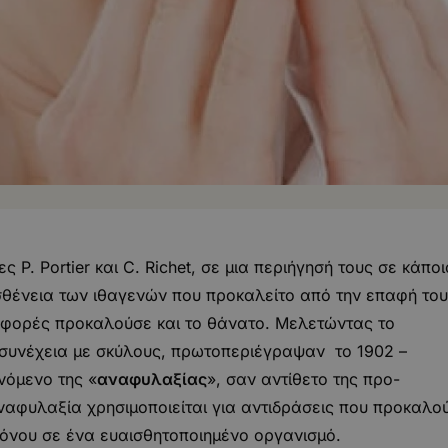
ς P. Portier και C. Richet, σε μια περιήγησή τους σε κάπο
ασθένεια των ιθαγενών που προκαλείτο από την επαφή το
 φορές προκαλούσε και το θάνατο. Μελετώντας το
 συνέχεια με σκύλους, πρωτοπεριέγραψαν το 1902 –
νόμενο της «
αναφυλαξίας
», σαν αντίθετο της προ-
αφυλαξία χρησιμοποιείται για αντιδράσεις που προκαλο
γόνου σε ένα ευαισθητοποιημένο οργανισμό.