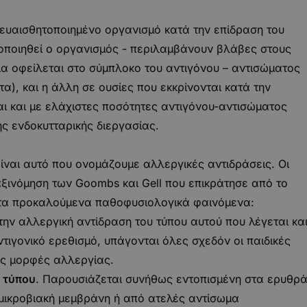
ευαισθητοποιημένο οργανισμό κατά την επίδραση του
ητοποιηθεί ο οργανισμός - περιλαμβάνουν βλάβες στους
μια οφείλεται στο σύμπλοκο του αντιγόνου – αντισώματος
τα), και η άλλη σε ουσίες που εκκρίνονται κατά την
αι και με ελάχιστες ποσότητες αντιγόνου-αντισώματος
ς ενδοκυτταρικής διεργασίας.
ίναι αυτό που ονομάζουμε αλλεργικές αντιδράσεις. Οι
αξινόμηση των Goombs και Gell που επικράτησε από το
η τα προκαλούμενα παθοφυσιολογικά φαινόμενα:
Στην αλλεργική αντίδραση του τύπου αυτού που λέγεται κα
τιγονικό ερεθισμό, υπάγονται όλες σχεδόν οι παιδικές
ες μορφές αλλεργίας.
ύ τύπου
. Παρουσιάζεται συνήθως εντοπισμένη στα ερυθρ
 μικροβιακή μεμβράνη ή από ατελές αντίσωμα