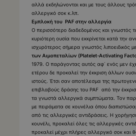
αλλά εκδηλώνονται και με τους άλλους τρό
αλλεργικό σοκ κ.λπ.
Εμπλοκή του
PAF στην αλλεργία
Ο περισσότερο διαδεδομένος και γνωστός τύ
κυριότερη ουσία που εκκρίνεται κατά την α
ισχυρότερος σήμερα γνωστός λιποειδικός 
των Αιμοπεταλίων (
Platelet-
Activating
Fact
1979. Ο παράγοντας αυτός αφ΄ ενός μεν έχε
ετέρου δε προκαλεί την έκκριση άλλων ουσ
ιστούς. Έτσι σαν αποτέλεσμα της πρωτογεν
επιβλαβούς δράσης του PAF από την έκκρισ
τα γνωστά αλλεργικά συμπτώματα. Τον παρ
με πειράματα σε κουνέλια όπου διαπιστώσαμ
από τις αλλεργικές αντιδράσεις. Η χορήγησ
κουνέλι, προκαλεί όλες τις αλλεργικές αντ
προκαλεί μέχρι πλήρες αλλεργικό σοκ και θ