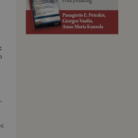
ς
ο
,
ες