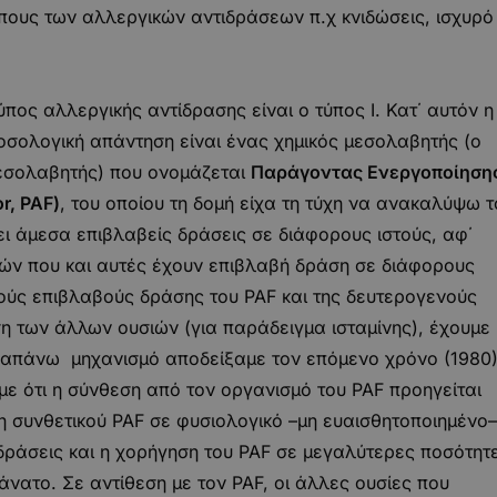
πους των αλλεργικών αντιδράσεων π.χ κνιδώσεις, ισχυρό
πος αλλεργικής αντίδρασης είναι ο τύπος Ι. Κατ΄ αυτόν η
νοσολογική απάντηση είναι ένας χημικός μεσολαβητής (ο
μεσολαβητής) που ονομάζεται
Παράγοντας Ενεργοποίηση
or,
PAF)
, του οποίου τη δομή είχα τη τύχη να ανακαλύψω τ
ι άμεσα επιβλαβείς δράσεις σε διάφορους ιστούς, αφ΄
ιών που και αυτές έχουν επιβλαβή δράση σε διάφορους
ούς επιβλαβούς δράσης του PAF και της δευτερογενούς
η των άλλων ουσιών (για παράδειγμα ισταμίνης), έχουμε
απάνω μηχανισμό αποδείξαμε τον επόμενο χρόνο (1980)
ε ότι η σύνθεση από τον οργανισμό του PAF προηγείται
η συνθετικού PAF σε φυσιολογικό –μη ευαισθητοποιημένο–
ιδράσεις και η χορήγηση του PAF σε μεγαλύτερες ποσότητ
άνατο. Σε αντίθεση με τον PAF, οι άλλες ουσίες που