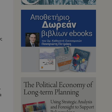
ος
.
ά