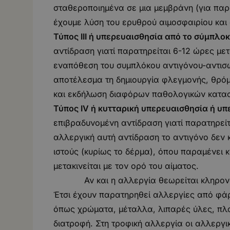
σταθεροποιημένα σε μια μεμβράνη (για παρ
έχουμε λύση του ερυθρού αιμοσφαιρίου και 
Τύπος ΙΙΙ ή υπερευαισθησία από το σύμπλ
αντίδραση γιατί παρατηρείται 6-12 ώρες μετ
εναπόθεση του συμπλόκου αντιγόνου-αντισ
αποτέλεσμα τη δημιουργία φλεγμονής, θρό
και εκδήλωση διαφόρων παθολογικών κατα
Τύπος Ι
V ή κυτταρική υπερευαισθησία ή υ
επιβραδυνομένη αντίδραση γιατί παρατηρείτ
αλλεργική αυτή αντίδραση το αντιγόνο δεν
ιστούς (κυρίως το δέρμα), όπου παραμένει κ
μετακινείται με τον ορό του αίματος.
Αν και η αλλεργία θεωρείται κληρονομικ
Έτσι έχουν παρατηρηθεί αλλεργίες από φά
όπως χρώματα, μέταλλα, λιπαρές ύλες, πλα
διατροφή. Στη τροφική αλλεργία οι αλλεργικ