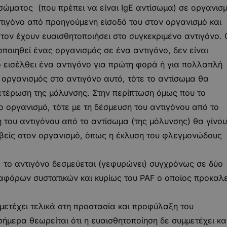
σώματος (που πρέπει να είναι IgE αντίσωμα) σε οργανισ
ντιγόνο από προηγούμενη είσοδό του στον οργανισμό και
 τον έχουν ευαισθητοποιήσει στο συγκεκριμένο αντιγόνο. 
οποιηθεί ένας οργανισμός σε ένα αντιγόνο, δεν είναι
ό εισέλθει ένα αντιγόνο για πρώτη φορά ή για πολλαπλή
 οργανισμός στο αντιγόνο αυτό, τότε το αντίσωμα θα
δετέρωση της μόλυνσης. Στην περίπτωση όμως που το
ο οργανισμό, τότε με τη δέσμευση του αντιγόνου από το
 του αντιγόνου από το αντίσωμα (της μόλυνσης) θα γίνο
βείς στον οργανισμό, όπως η έκλυση του φλεγμονώδους
, το αντιγόνο δεσμεύεται (γεφυρώνει) συγχρόνως σε δύο
ιαφόρων συστατικών και κυρίως του PAF ο οποίος προκαλε
μετέχει τελικά στη προστασία και προφύλαξη του
σήμερα θεωρείται ότι η ευαισθητοποίηση δε συμμετέχει κα