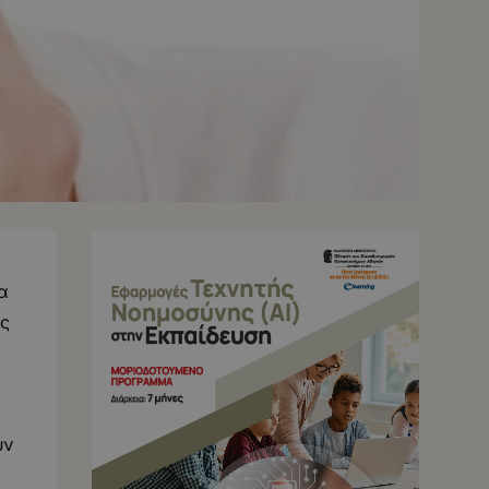
ια
υς
ύν