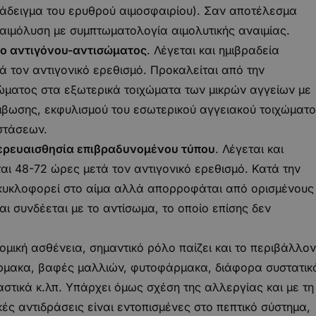
άδειγμα του ερυθρού αιμοσφαιρίου). Σαν αποτέλεσμα
αιμόλυση με συμπτωματολογία αιμολυτικής αναιμίας.
οκο αντιγόνου-αντισώματος
. Λέγεται και ημιβραδεία
ά τον αντιγονικό ερεθισμό. Προκαλείται από την
ώματος στα εξωτερικά τοιχώματα των μικρών αγγείων με
μβωσης, εκφυλισμού του εσωτερικού αγγειακού τοιχώματ
στάσεων.
περευαισθησία επιβραδυνομένου τύπου
. Λέγεται και
αι 48-72 ώρες μετά τον αντιγονικό ερεθισμό. Κατά την
 κυκλοφορεί στο αίμα αλλά απορροφάται από ορισμένους
αι συνδέεται με το αντίσωμα, το οποίο επίσης δεν
ή ασθένεια, σημαντικό ρόλο παίζει και το περιβάλλον
ρμακα, βαφές μαλλιών, φυτοφάρμακα, διάφορα συστατικ
στικά κ.λπ. Υπάρχει όμως σχέση της αλλεργίας και με τη
ές αντιδράσεις είναι εντοπισμένες στο πεπτικό σύστημα,