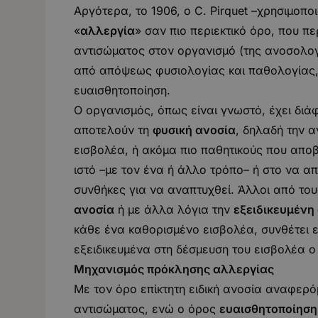
Αργότερα, το 1906, ο C. Pirquet –χρησιμοπ
«
αλλεργία
» σαν πιο περιεκτικό όρο, που π
αντισώματος στον οργανισμό (της ανοσολογι
από απόψεως φυσιολογίας και παθολογίας,
ευαισθητοποίηση.
Ο οργανισμός, όπως είναι γνωστό, έχει δι
αποτελούν τη
φυσική ανοσία
, δηλαδή την 
εισβολέα, ή ακόμα πιο παθητικούς που απο
ιστό –με τον ένα ή άλλο τρόπο– ή στο να α
συνθήκες για να αναπτυχθεί. Άλλοι από το
ανοσία
ή με άλλα λόγια την
εξειδικευμένη
κάθε ένα καθορισμένο εισβολέα, συνθέτει ε
εξειδικευμένα στη δέσμευση του εισβολέα ο
Μηχανισμός πρόκλησης αλλεργίας
Με τον όρο επίκτητη ειδική ανοσία αναφερό
αντισώματος, ενώ ο όρος
ευαισθητοποίηση