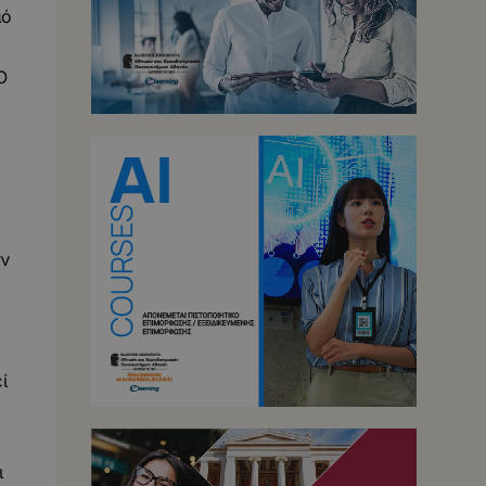
μό
Ο
υν
ί
ι