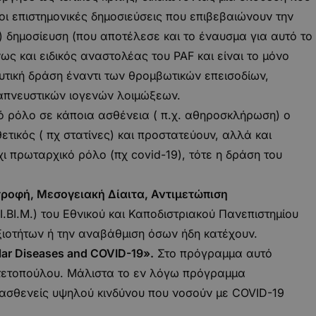
 οι επιστημονικές δημοσιεύσεις που επιβεβαιώνουν την
) δημοσίευση (που αποτέλεσε και το έναυσμα για αυτό το
ως και ειδικός αναστολέας του PAF και είναι το μόνο
τική δράση έναντι των θρομβωτικών επεισοδίων,
ναπνευστικών ιογενών λοιμώξεων.
κό ρόλο σε κάποια ασθένεια ( π.χ. αθηροσκλήρωση) ο
ετικός ( πχ στατίνες) και προστατεύουν, αλλά και
ι πρωταρχικό ρόλο (πχ covid-19), τότε η δράση του
ροφή, Μεσογειακή Δίαιτα, Αντιμετώπιση
.ΒΙ.Μ.) του Εθνικού και Καποδιστριακού Πανεπιστημίου
εξιοτήτων ή την αναβάθμιση όσων ήδη κατέχουν.
ular Diseases and COVID-19».
Στο πρόγραμμα αυτό
 Ντετοπούλου. Μάλιστα το εν λόγω πρόγραμμα
 ασθενείς υψηλού κινδύνου που νοσούν με COVID-19