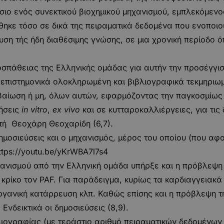
σιο ενός συνεκτικού βιοχημικού μηχανισμού, εμπλεκόμενο
θηκε τόσο σε δικά της πειραματικά δεδομένα που ενοποι
άλυση τής ήδη διαθέσιμης γνώσης, σε μια χρονική περίοδο
σπάθειας της Ελληνικής ομάδας για αυτήν την προσέγγιση
 επιστημονικά ολοκληρωμένη και βιβλιογραφικά τεκμηριωμ
εβαίωση ή μη, όλων αυτών, εφαρμόζοντας την παγκοσμίως
ρήσεις
in vitro
,
ex vivo
και σε κυτταροκαλλιέργειες, για τις
τή Θεοχάρη Θεοχαρίδη (6,7).
δημοσιεύσεις και ο μηχανισμός, μέρος του οποίου (που α
ttps://youtu.be/yKrWBA7l7s4
χανισμού από την Ελληνική ομάδα υπήρξε και η πρόβλεψη 
 κρίκο τον PAF. Για παράδειγμα, κυρίως τα καρδιαγγεια
ργανική κατάρρευση κλπ. Καθώς επίσης και η πρόβλεψη τ
Ενδεικτικά οι δημοσιεύσεις (8,9).
βλιογραφίας (με τεράστιο αριθμό πειραματικών δεδομένω