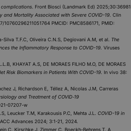
r complications
. Front Biosci (Landmark Ed) 2025;30:36981
dity and Mortality Associated with Severe COVID-19.
Clin
.1177/10760296211051764 PMCID: PMC8586171, PMID:
-Silva T.F.C, Oliveira C.N.S, Degiovani A.M, et al.
The
uences the Inflammatory Response to COVID-19.
Viruses
A L.L.B, KHAYAT A.S, DE MORAES FILHO M.O, DE MORAES
et Risk Biomarkers in Patients With COVID-19.
In vivo 38:
hez J, Richardson E, Téllez A, Nicolas J.M, Carreras
hysiology and Treatment of COVID‑19
-021-07207-w
R.S, Leucker T.M, Karakousis P.C, Mehta J.L.
COVID-19 in
ACC Advances 2024; 3:1-21, 2024.
lein C, Kirschke J, Zimmer C, Boeckh-Behrens T. A