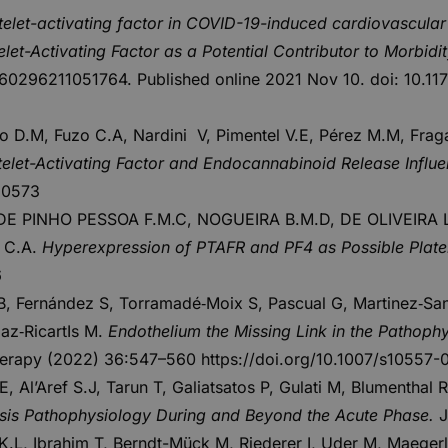
latelet-activating factor in COVID-19-induced cardiovascula
elet-Activating Factor as a Potential Contributor to Morbi
60296211051764. Published online 2021 Nov 10. doi: 10
ro D.M, Fuzo C.A, Nardini V, Pimentel V.E, Pérez M.M, Fraga
telet-Activating Factor and Endocannabinoid Release Infl
20573
S, DE PINHO PESSOA F.M.C, NOGUEIRA B.M.D, DE OLIVEIR
 C.A.
Hyperexpression of PTAFR and PF4 as Possible Platel
6
, Fernández S, Torramadé‑Moix S, Pascual G, Martinez‑Sanc
iaz‑RicartIs M.
Endothelium the Missing Link in the Pathop
herapy (2022) 36:547–560
https://doi.org/10.1007/s10557
 Al’Aref S.J, Tarun T, Galiatsatos P, Gulati M, Blumenthal 
rosis Pathophysiology During and Beyond the Acute Phase.
J
 K.L, Ibrahim T, Berndt-Mück M, Riederer I, Uder M, Maeger