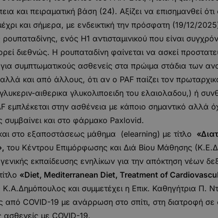
εια και πειραματική βάση (24). Αξίζει να επισημανθεί ότι
έχρι και σήμερα, με ενδεικτική την πρόσφατη (19/12/2025
 ρουπαταδίνης, ενός Η1 αντισταμινικού που είναι συγχρόν
εί διεθνώς. Η ρουπαταδίνη φαίνεται να ασκεί προστατευ
ι για συμπτωματικούς ασθενείς στα πρώιμα στάδια των α
αλλά και από άλλους, ότι αν ο PAF παίζει τον πρωταρχι
λυκεριν-αιθερικα γλυκολιποειδη του ελαιολαδου,) ή συνθ
F εμπλέκεται στην ασθένεια με κάποιο σημαντικό αλλά όχ
ς συμβαίνει και στο φάρμακο Paxlovid.
ι και στο εξαποστάσεως μάθημα (elearning) με τίτλο
«Διατ
,
του Κέντρου Επιμόρφωσης και Διά Βίου Μάθησης (Κ.Ε.ΔΙ
ς γενικής εκπαίδευσης ενηλίκων για την απόκτηση νέων δ
τίτλο
«Diet, Mediterranean Diet, Treatment of Cardiovasc
ς Κ.Α.Δημόπουλος και συμμετέχει η Επικ. Καθηγήτρια Π.
ς από COVID-19 με ανάρρωση στο σπίτι, στη διατροφή σε
 ασθενείς με COVID-19.