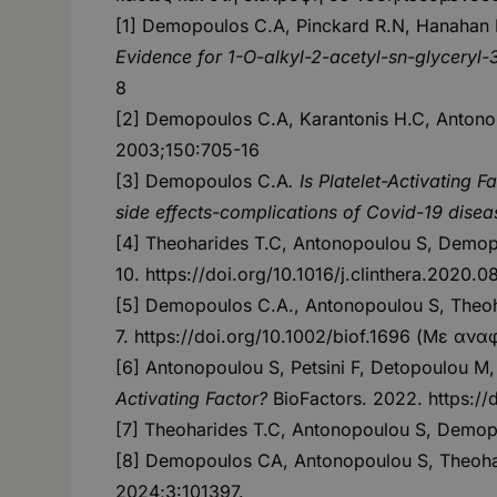
[1] Demopoulos C.A, Pinckard R.N, Hanahan 
Evidence for 1-O-alkyl-2-acetyl-sn-glyceryl-
8
[2] Demopoulos C.A, Karantonis H.C, Anton
2003;150:705-16
[3] Demopoulos C.A
. Is Platelet-Activating
side effects-complications of Covid-19 disea
[4] Theoharides T.C, Antonopoulou S, Demo
10.
https://doi.org/10.1016/j.clinthera.2020.0
[5] Demopoulos C.A., Antonopoulou S, Theo
7.
https://doi.org/10.1002/biof.1696
(Με αναφο
[6] Antonopoulou S, Petsini F, Detopoulou 
Activating Factor?
BioFactors. 2022.
https://
[7] Theoharides T.C, Antonopoulou S, Demo
[8] Demopoulos CA, Antonopoulou S, Theoh
2024;3:101397.