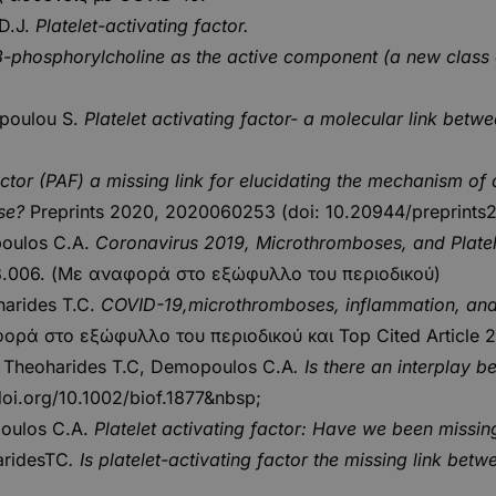
D.J.
Platelet-activating factor.
3-phosphorylcholine as the active component (a new class o
opoulou S.
Platelet activating factor- a molecular link betwe
 Factor (PAF) a missing link for elucidating the mechanism 
se?
Preprints 2020, 2020060253 (doi: 10.20944/preprint
poulos C.A.
Coronavirus 2019, Microthromboses, and Platele
8.006
. (Με αναφορά στο εξώφυλλο του περιοδικού)
harides T.C.
COVID-19,microthromboses, inflammation, and p
ρά στο εξώφυλλο του περιοδικού και Top Cited Article 
M, Theoharides T.C, Demopoulos C.A
. Is there an interplay 
doi.org/10.1002/biof.1877&nbsp
;
poulos C.A.
Platelet activating factor: Have we been missing
aridesTC
. Is platelet-activating factor the missing link be