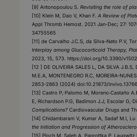
[9] Antonopoulou S.
Revisiting the role of p
[10] Klein M, Dao V, Khan F.
A Review of Plat
Appl Thromb Hemost. 2021 Jan-Dec; 27: 107
34755565
[11] de Carvalho J.C.S, da Silva-Neto P.V, To
Interplay among Glucocorticoid Therapy, Pla
2023, 15, 573.
https://doi.org/10.3390/v150
[12 ] DE OLIVEIRA SALES L, DA SILVA J.B.
M.E.A, MONTENEGRO R.C, MOREIRA-NUNES
2853-2863 (2024) doi:10.21873/invivo.1376
[13] Castro P,·Palomo M, Moreno‑Castaño A.B
E,·Richardson P.G, Badimon J.J, Escolar G,·D
Complications?
Cardiovascular Drugs and T
[14] Chidambaram V, Kumar A, Sadaf M.I, Lu E,
the Initiation and Progression of Atheroscle
[15] Ploch M, Saleh A, Paprottka P, Laugwitz