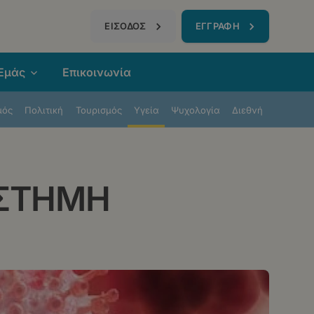
τηση
ΕΙΣΟΔΟΣ
ΕΓΓΡΑΦΗ
 Εμάς
Επικοινωνία
μός
Πολιτική
Τουρισμός
Υγεία
Ψυχολογία
Διεθνή
ΙΣΤΗΜΗ