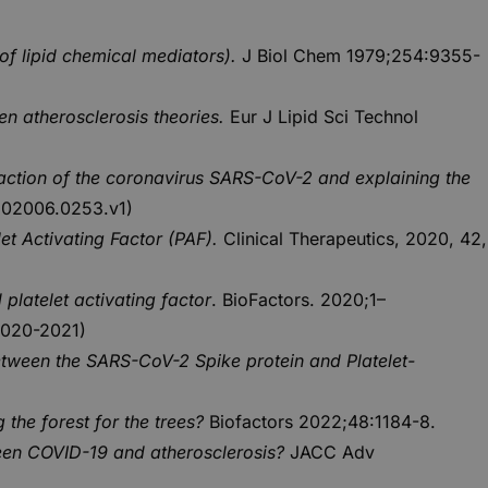
f lipid chemical mediators).
J Biol Chem 1979;254:9355-
en atherosclerosis theories.
Eur J Lipid Sci Technol
of action of the coronavirus SARS-CoV-2 and explaining the
s202006.0253.v1)
t Activating Factor (PAF).
Clinical Therapeutics, 2020, 42,
latelet activating factor
. BioFactors. 2020;1–
2020-2021)
between the SARS-CoV-2 Spike protein and Platelet-
 the forest for the trees?
Biofactors 2022;48:1184-8.
tween COVID-19 and atherosclerosis?
JACC Adv