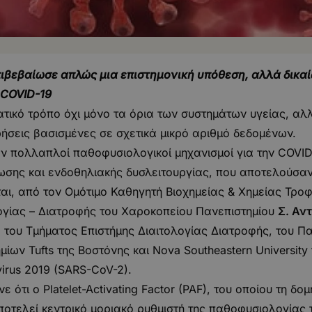
ιβεβαίωσε απλώς μια επιστημονική υπόθεση, αλλά δικαίωσ
 COVID-19
τικό τρόπο όχι μόνο τα όρια των συστημάτων υγείας, αλλά
ήσεις βασισμένες σε σχετικά μικρό αριθμό δεδομένων.
ν πολλαπλοί παθοφυσιολογικοί μηχανισμοί για την COVID-
σης και ενδοθηλιακής δυσλειτουργίας, που αποτελούσαν
ται, από τον Ομότιμο Καθηγητή Βιοχημείας & Χημείας Τρ
λογίας – Διατροφής του Χαροκοπείου Πανεπιστημίου
Σ. Αν
, του Τμήματος Επιστήμης Διαιτολογίας Διατροφής, του 
ίων Tufts της Βοστόνης και Nova Southeastern Universit
irus 2019 (SARS-CoV-2).
 ότι ο Platelet-Activating Factor (PAF), του οποίου τη δομ
αποτελεί κεντρικό μοριακό ρυθμιστή της παθοφυσιολογίας