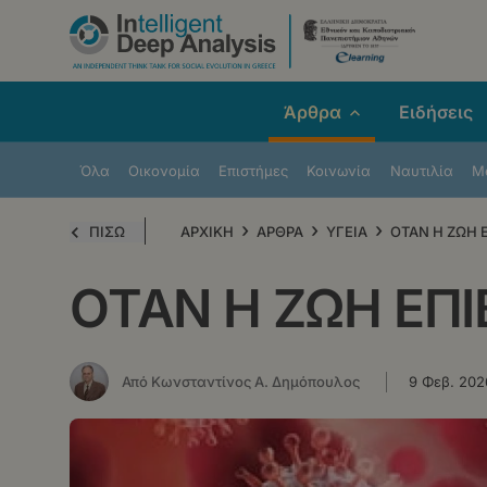
Παράκαμψη
προς
το
κυρίως
Άρθρα
Ειδήσεις
περιεχόμενο
Όλα
Οικονομία
Επιστήμες
Κοινωνία
Ναυτιλία
Μe
›
›
›
ΠΙΣΩ
ΑΡΧΙΚΗ
ΑΡΘΡΑ
ΥΓΕΙΑ
ΟΤΑΝ Η ΖΩΗ 
ΟΤΑΝ Η ΖΩΗ ΕΠ
Από Κωνσταντίνος Α. Δημόπουλος
9 Φεβ. 202