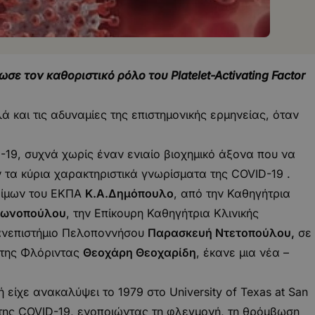
ε τον καθοριστικό ρόλο του Platelet-Activating Factor
 και τις αδυναμίες της επιστημονικής ερμηνείας, όταν
19, συχνά χωρίς έναν ενιαίο βιοχημικό άξονα που να
 τα κύρια χαρακτηριστικά γνωρίσματα της COVID-19 .
οφίμων του ΕΚΠΑ
Κ.Α.Δημόπουλο
, από την Καθηγήτρια
τωνοπούλου
, την Επίκουρη Καθηγήτρια Κλινικής
Πανεπιστήμιο Πελοποννήσου
Παρασκευή Ντετοπούλου,
σε
y της Φλόριντας
Θεοχάρη Θεοχαρίδη
, έκανε μια νέα –
ή είχε ανακαλύψει το 1979 στο University of Texas at San
 της COVID-19, ενοποιώντας τη φλεγμονή, τη θρόμβωση