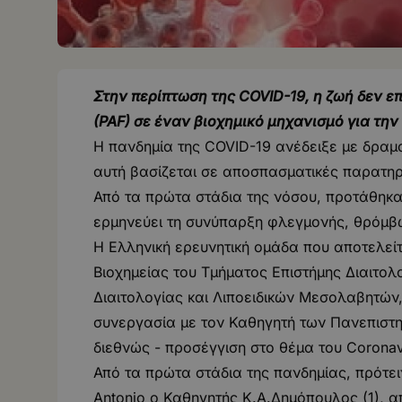
Στην περίπτωση της COVID-19, η ζωή δεν επ
(PAF) σε έναν βιοχημικό μηχανισμό για την
Η πανδημία της COVID-19 ανέδειξε με δραμα
αυτή βασίζεται σε αποσπασματικές παρατηρ
Από τα πρώτα στάδια της νόσου, προτάθηκα
ερμηνεύει τη συνύπαρξη φλεγμονής, θρόμβω
Η Ελληνική ερευνητική ομάδα που αποτελεί
Βιοχημείας του Τμήματος Επιστήμης Διαιτο
Διαιτολογίας και Λιποειδικών Μεσολαβητών
συνεργασία με τον Καθηγητή των Πανεπιστημ
διεθνώς - προσέγγιση στο θέμα του Coronav
Από τα πρώτα στάδια της πανδημίας, πρότεινε
Antonio ο Καθηγητής Κ.Α.Δημόπουλος (1), 