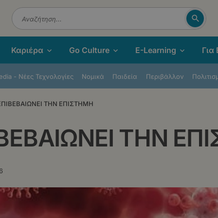
Αναζή
Αναζήτηση
Καριέρα
Go Culture
E-Learning
Για
dia - Νέες Τεχνολογίες
Νομικά
Παιδεία
Περιβάλλον
Πολιτισ
ΕΠΙΒΕΒΑΙΩΝΕΙ ΤΗΝ ΕΠΙΣΤΗΜΗ
ΙΒΕΒΑΙΩΝΕΙ ΤΗΝ ΕΠ
6