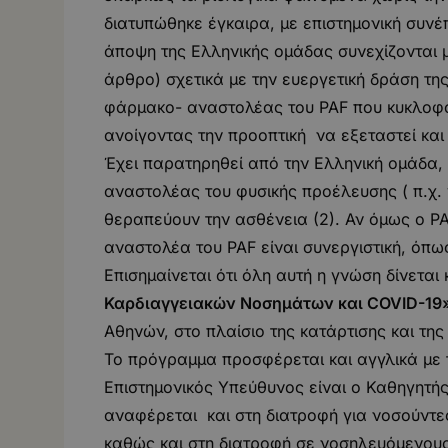
διατυπώθηκε έγκαιρα, με επιστημονική συνέπ
άποψη της Ελληνικής ομάδας συνεχίζονται μ
άρθρο) σχετικά με την ευεργετική δράση της
φάρμακο- αναστολέας του PAF που κυκλοφορ
ανοίγοντας την προοπτική να εξεταστεί κα
Έχει παρατηρηθεί από την Ελληνική ομάδα, 
αναστολέας του φυσικής προέλευσης ( π.χ. γ
θεραπεύουν την ασθένεια (2). Αν όμως ο PA
αναστολέα του PAF είναι συνεργιστική, όπω
Επισημαίνεται ότι όλη αυτή η γνώση δίνετα
Καρδιαγγειακών Νοσημάτων και COVID-19»
Αθηνών, στο πλαίσιο της κατάρτισης και τη
Το πρόγραμμα προσφέρεται και αγγλικά με 
Επιστημονικός Υπεύθυνος είναι ο Καθηγητή
αναφέρεται και στη διατροφή για νοσούντε
καθώς και στη διατροφή σε νοσηλευόμενους