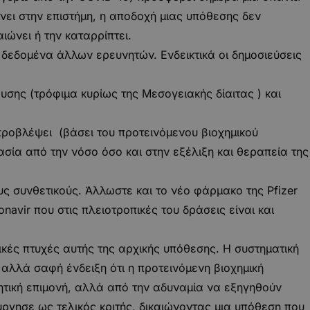
ι στην επιστήμη, η αποδοχή μιας υπόθεσης δεν
αιώνει ή την καταρρίπτει.
δεδομένα άλλων ερευνητών. Ενδεικτικά οι δημοσιεύσεις
σης (τρόφιμα κυρίως της Μεσογειακής δίαιτας ) και
προβλέψει (βάσει του προτεινόμενου βιοχημικού
ασία από την νόσο όσο και στην εξέλιξη και θεραπεία της
ς συνθετικούς. Άλλωστε και το νέο φάρμακο της Pfizer
navir που στις πλειοτροπικές του δράσεις είναι και
κές πτυχές αυτής της αρχικής υπόθεσης. Η συστηματική
αλλά σαφή ένδειξη ότι η προτεινόμενη βιοχημική
ητική επιμονή, αλλά από την αδυναμία να εξηγηθούν
ύργησε ως τελικός κριτής, δικαιώνοντας μια υπόθεση που