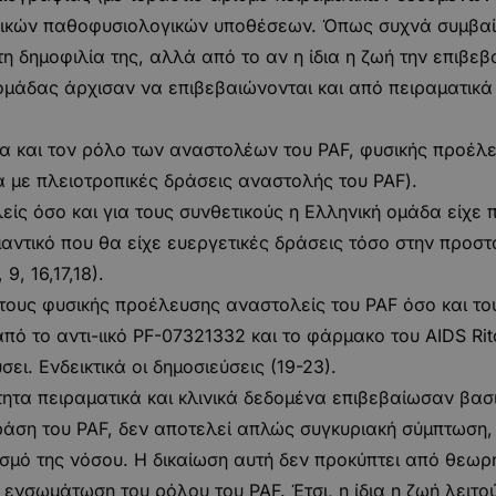
ικών παθοφυσιολογικών υποθέσεων. Όπως συχνά συμβαίνε
τη δημοφιλία της, αλλά από το αν η ίδια η ζωή την επιβεβ
μάδας άρχισαν να επιβεβαιώνονται και από πειραματικά 
 και τον ρόλο των αναστολέων του PAF, φυσικής προέλευ
 με πλειοτροπικές δράσεις αναστολής του PAF).
ίς όσο και για τους συνθετικούς η Ελληνική ομάδα είχε 
αντικό που θα είχε ευεργετικές δράσεις τόσο στην προστ
9, 16,17,18).
τους φυσικής προέλευσης αναστολείς του PAF όσο και του
από το αντι-ιικό PF-07321332 και το φάρμακο του AIDS Rito
ι. Ενδεικτικά οι δημοσιεύσεις (19-23).
τα πειραματικά και κλινικά δεδομένα επιβεβαίωσαν βασι
άση του PAF, δεν αποτελεί απλώς συγκυριακή σύμπτωση, 
σμό της νόσου. Η δικαίωση αυτή δεν προκύπτει από θεωρ
ενσωμάτωση του ρόλου του PAF. Έτσι, η ίδια η ζωή λειτο