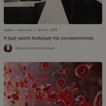
›
Άρθρα
Κοινωνία
|
10 Ιουλ. 2026
Η (μη) ορατή διαδρομή της γυναικοκτονίας
Από Δρ Αναστασία Χαλκιά