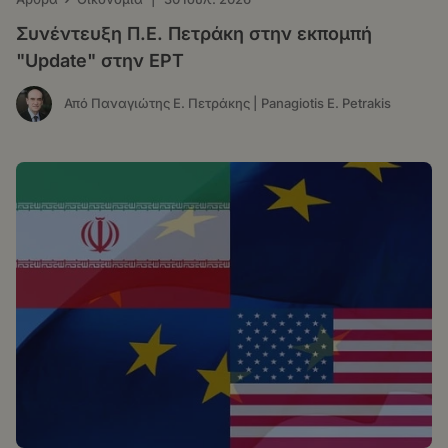
Συνέντευξη Π.Ε. Πετράκη στην εκπομπή
"Update" στην ΕΡΤ
Από Παναγιώτης Ε. Πετράκης | Panagiotis E. Petrakis