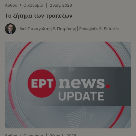
›
Άρθρα
Οικονομία
|
2 Αυγ. 2026
Το ζήτημα των τραπεζών
Από Παναγιώτης Ε. Πετράκης | Panagiotis E. Petrakis
›
Άρθρα
Οικονομία
|
30 Ιουλ. 2026