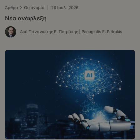
›
Άρθρα
Οικονομία
|
29 Ιουλ. 2026
Νέα ανάφλεξη
Από Παναγιώτης Ε. Πετράκης | Panagiotis E. Petrakis