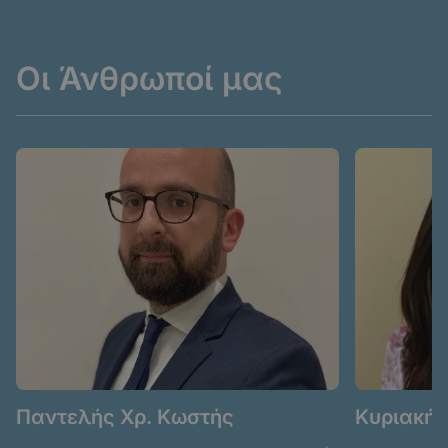
Οι Άνθρωποί μας
Παντελής Χρ. Κωστής
Κυριακή 