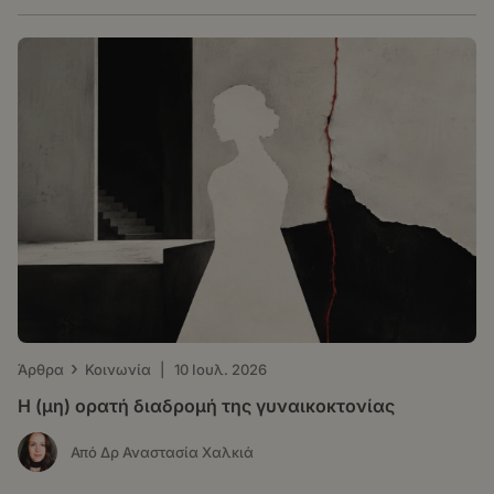
›
Άρθρα
Κοινωνία
|
10 Ιουλ. 2026
Η (μη) ορατή διαδρομή της γυναικοκτονίας
Από Δρ Αναστασία Χαλκιά