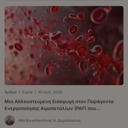
›
Άρθρα
Υγεία
|
10 Ιουλ. 2026
Μια Απλουστευμένη Εισαγωγή στον Παράγοντα
Ενεργοποίησης Αιμοπεταλίων (PAF) που
Δημιουργήθηκε από την Τεχνητή Νοημοσύνη για το
Από Κωνσταντίνος Α. Δημόπουλος
Ευρύ Κοινό, αλλά και για τους Επιστήμονες