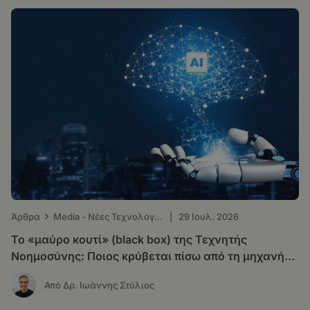
›
Άρθρα
Μedia - Νέες Τεχνολογίες
|
29 Ιουλ. 2026
Το «μαύρο κουτί» (black box) της Τεχνητής
Νοημοσύνης: Ποιος κρύβεται πίσω από τη μηχανή
που «σκέφτεται»
Από Δρ. Ιωάννης Στύλιος