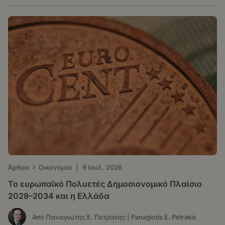
›
Άρθρα
Οικονομία
|
9 Ιουλ. 2026
Το ευρωπαϊκό Πολυετές Δημοσιονομικό Πλαίσιο
2028–2034 και η Ελλάδα
Από Παναγιώτης Ε. Πετράκης | Panagiotis E. Petrakis