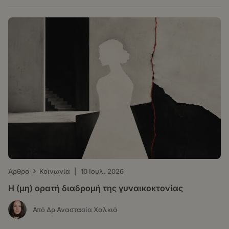
›
Άρθρα
Κοινωνία
|
10 Ιουλ. 2026
Η (μη) ορατή διαδρομή της γυναικοκτονίας
Από Δρ Αναστασία Χαλκιά