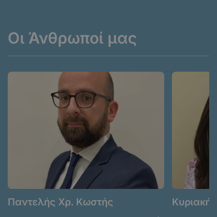
Οι Άνθρωποί μας
Παντελής Χρ. Κωστής
Κυριακή 