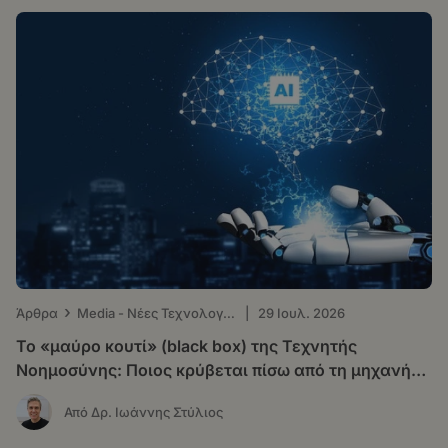
›
Άρθρα
Μedia - Νέες Τεχνολογίες
|
29 Ιουλ. 2026
Το «μαύρο κουτί» (black box) της Τεχνητής
Νοημοσύνης: Ποιος κρύβεται πίσω από τη μηχανή
που «σκέφτεται»
Από Δρ. Ιωάννης Στύλιος