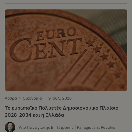
›
Άρθρα
Οικονομία
|
9 Ιουλ. 2026
Το ευρωπαϊκό Πολυετές Δημοσιονομικό Πλαίσιο
2028–2034 και η Ελλάδα
Από Παναγιώτης Ε. Πετράκης | Panagiotis E. Petrakis