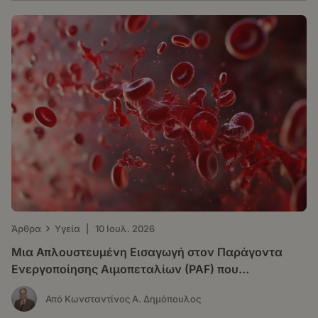
›
Άρθρα
Υγεία
|
10 Ιουλ. 2026
Μια Απλουστευμένη Εισαγωγή στον Παράγοντα
Ενεργοποίησης Αιμοπεταλίων (PAF) που
Δημιουργήθηκε από την Τεχνητή Νοημοσύνη για το
Από Κωνσταντίνος Α. Δημόπουλος
Ευρύ Κοινό, αλλά και για τους Επιστήμονες