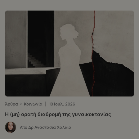
›
Άρθρα
Κοινωνία
|
10 Ιουλ. 2026
Η (μη) ορατή διαδρομή της γυναικοκτονίας
Από Δρ Αναστασία Χαλκιά