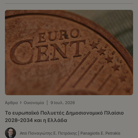
›
Άρθρα
Οικονομία
|
9 Ιουλ. 2026
Το ευρωπαϊκό Πολυετές Δημοσιονομικό Πλαίσιο
2028–2034 και η Ελλάδα
Από Παναγιώτης Ε. Πετράκης | Panagiotis E. Petrakis