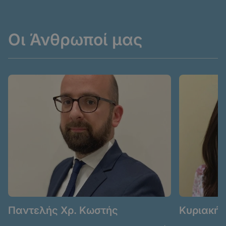
Οι Άνθρωποί μας
Παντελής Χρ. Κωστής
Κυριακή 