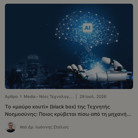
›
Άρθρα
Μedia - Νέες Τεχνολογίες
|
29 Ιουλ. 2026
Το «μαύρο κουτί» (black box) της Τεχνητής
Νοημοσύνης: Ποιος κρύβεται πίσω από τη μηχανή
που «σκέφτεται»
Από Δρ. Ιωάννης Στύλιος