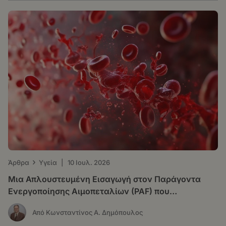
›
Άρθρα
Υγεία
|
10 Ιουλ. 2026
Μια Απλουστευμένη Εισαγωγή στον Παράγοντα
Ενεργοποίησης Αιμοπεταλίων (PAF) που
Δημιουργήθηκε από την Τεχνητή Νοημοσύνη για το
Από Κωνσταντίνος Α. Δημόπουλος
Ευρύ Κοινό, αλλά και για τους Επιστήμονες