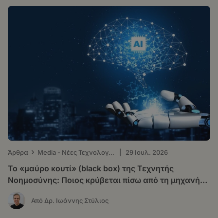
›
Άρθρα
Μedia - Νέες Τεχνολογίες
|
29 Ιουλ. 2026
Το «μαύρο κουτί» (black box) της Τεχνητής
Νοημοσύνης: Ποιος κρύβεται πίσω από τη μηχανή
που «σκέφτεται»
Από Δρ. Ιωάννης Στύλιος