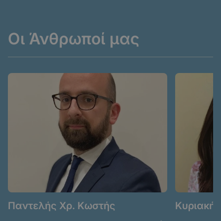
Οι Άνθρωποί μας
Παντελής Χρ. Κωστής
Κυριακή 