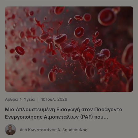
›
Άρθρα
Υγεία
|
10 Ιουλ. 2026
Μια Απλουστευμένη Εισαγωγή στον Παράγοντα
Ενεργοποίησης Αιμοπεταλίων (PAF) που
Δημιουργήθηκε από την Τεχνητή Νοημοσύνη για το
Από Κωνσταντίνος Α. Δημόπουλος
Ευρύ Κοινό, αλλά και για τους Επιστήμονες