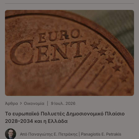
›
Άρθρα
Οικονομία
|
9 Ιουλ. 2026
Το ευρωπαϊκό Πολυετές Δημοσιονομικό Πλαίσιο
2028–2034 και η Ελλάδα
Από Παναγιώτης Ε. Πετράκης | Panagiotis E. Petrakis